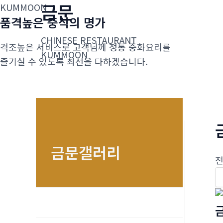
금문
콘
KUMMOON
품격높은 중식의 명가
텐
츠
CHINESE RESTAURANT
격조높은 서비스로 고객님께 정통 중화요리를
로
KUMMOON
즐기실 수 있도록 최선을 다하겠습니다.
건
너
뛰
기
금문갤러리
전