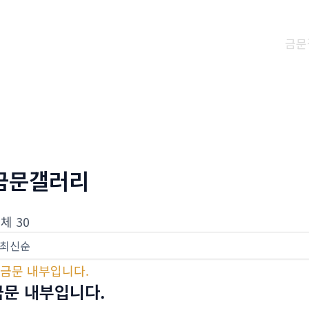
회사소개
메뉴소개
금문
금문갤러리
체 30
금문 내부입니다.