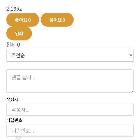
2l195z
좋아요
0
싫어요
0
인쇄
전체
0
작성자
비밀번호