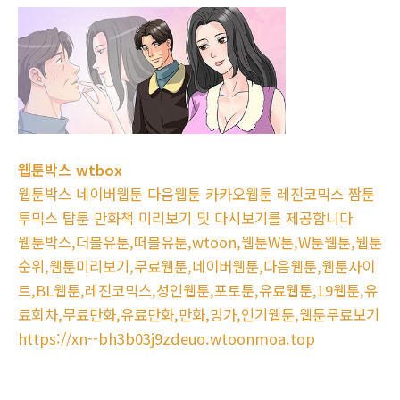
웹툰박스 wtbox
웹툰박스 네이버웹툰 다음웹툰 카카오웹툰 레진코믹스 짬툰
투믹스 탑툰 만화책 미리보기 및 다시보기를 제공합니다
웹툰박스,더블유툰,떠블유툰,wtoon,웹툰W툰,W툰웹툰,웹툰
순위,웹툰미리보기,무료웹툰,네이버웹툰,다음웹툰,웹툰사이
트,BL웹툰,레진코믹스,성인웹툰,포토툰,유료웹툰,19웹툰,유
료회차,무료만화,유료만화,만화,망가,인기웹툰,웹툰무료보기
https://xn--bh3b03j9zdeuo.wtoonmoa.top