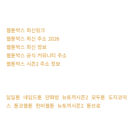
웹툰박스 최신링크
웹툰박스 최신 주소 2026
웹툰박스 최신 정보
웹툰박스 공식 커뮤니티 주소
웹툰박스 시즌2 주소 정보
일일툰
네임드툰
만화방
뉴토끼시즌2
모두툰
도지코믹
스
툰코웹툰
펀비웹툰
뉴토끼시즌2
툰브로