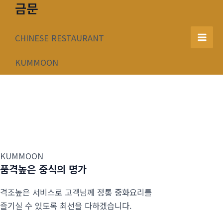
금문
콘
텐
츠
CHINESE RESTAURANT
Mai
로
건
KUMMOON
Men
너
뛰
기
KUMMOON
품격높은 중식의 명가
격조높은 서비스로 고객님께 정통 중화요리를
즐기실 수 있도록 최선을 다하겠습니다.