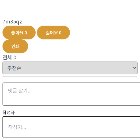
7m35qz
좋아요
0
싫어요
0
인쇄
전체
0
작성자