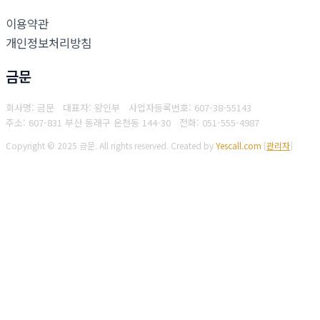
이용약관
개인정보처리방침
금문
회사명: 금문 대표자: 왕인부
사업자등록번호: 607-38-55143
주소: 607-831 부산 동래구 온천동 144-30
전화: 051-555-4987
Copyright © 2025 금문. All rights reserved.
Created by
Yescall.com
[
관리자
]