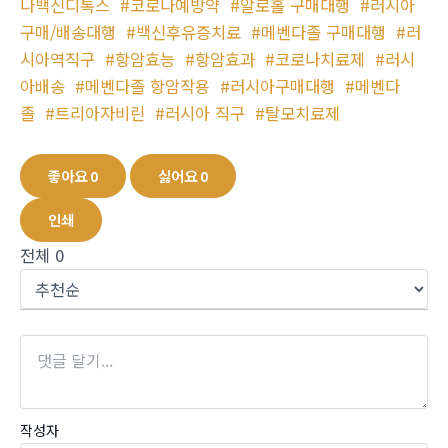
나백신디톡스
#코로나예방약
#알로홀 구매대행
#러시아
구매/배송대행
#백신후유증치료
#메벤다졸 구매대행
#러
시아역직구
#항암효능
#항암효과
#코로나치료제
#러시
아배송
#메벤다졸 항암작용
#러시아구매대행
#메벤다
졸
#트리아자비린
#러시아 직구
#탈모치료제
좋아요
0
싫어요
0
인쇄
전체
0
작성자