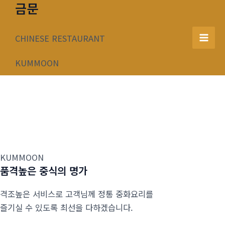
금문
콘
텐
츠
CHINESE RESTAURANT
Mai
로
건
KUMMOON
Men
너
뛰
기
KUMMOON
품격높은 중식의 명가
격조높은 서비스로 고객님께 정통 중화요리를
즐기실 수 있도록 최선을 다하겠습니다.