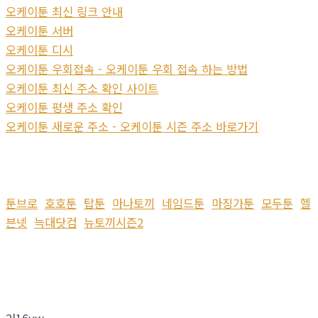
오케이툰 최신 링크 안내
오케이툰 서버
오케이툰 디시
오케이툰 우회접속 - 오케이툰 우회 접속 하는 방법
오케이툰 최신 주소 확인 사이트
오케이툰 평생 주소 확인
오케이툰 새로운 주소 - 오케이툰 시즌 주소 바로가기
툰브로
호호툰
탑툰
마나토끼
네임드툰
마징가툰
모두툰
헬
븐넷
늑대닷컴
뉴토끼시즌2
2l16vw