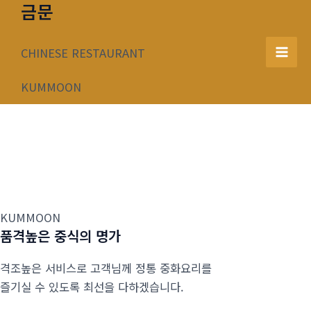
금문
콘
텐
츠
CHINESE RESTAURANT
Mai
로
건
KUMMOON
Men
너
뛰
기
KUMMOON
품격높은 중식의 명가
격조높은 서비스로 고객님께 정통 중화요리를
즐기실 수 있도록 최선을 다하겠습니다.