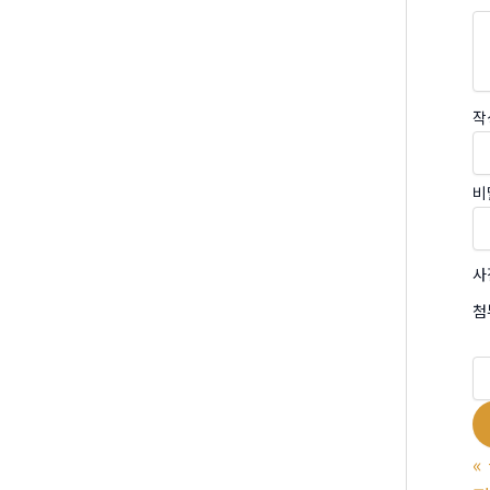
작
비
사
첨
«