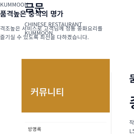
금문
콘
KUMMOON
품격높은 중식의 명가
텐
츠
CHINESE RESTAURANT
격조높은 서비스로 고객님께 정통 중화요리를
로
KUMMOON
즐기실 수 있도록 최선을 다하겠습니다.
건
너
뛰
기
커뮤니티
방명록
L