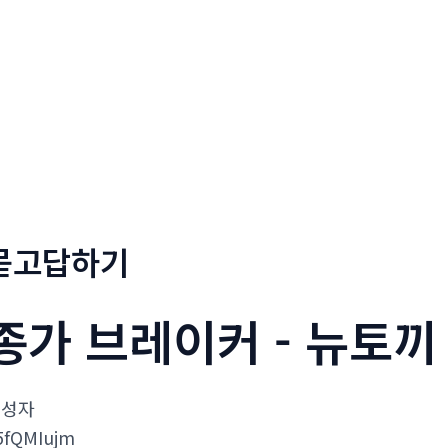
회사소개
메뉴소개
금문
묻고답하기
종가 브레이커 - 뉴토끼
작성자
5fQMIujm