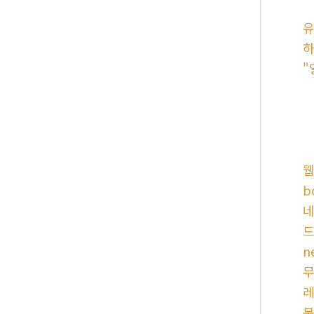
유
하
"
웹
b
네
드
n
무
레
북