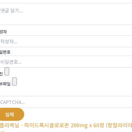
성자
밀번호
진
부파일
플라케닐 - 하이드록시클로로퀸 200mg x 60정 (항말라리아