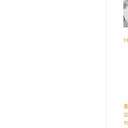
h
종
업
작