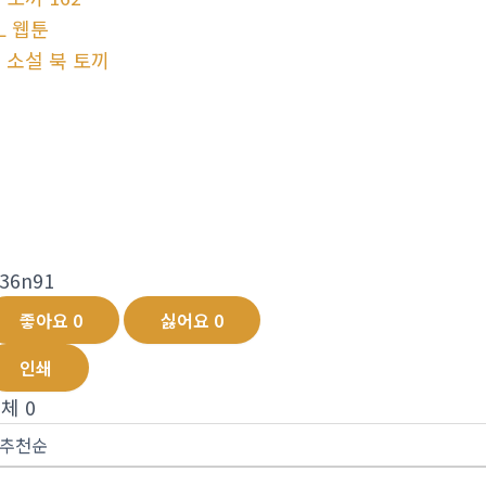
L 웹툰
 소설 북 토끼
l36n91
좋아요
0
싫어요
0
인쇄
전체
0