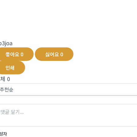
p3joa
좋아요
0
싫어요
0
인쇄
전체
0
성자