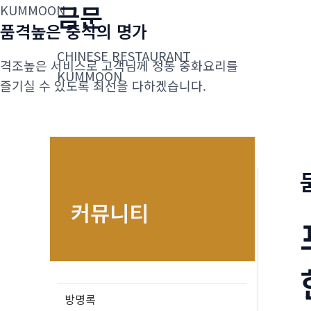
금문
콘
KUMMOON
품격높은 중식의 명가
텐
츠
CHINESE RESTAURANT
격조높은 서비스로 고객님께 정통 중화요리를
로
KUMMOON
즐기실 수 있도록 최선을 다하겠습니다.
건
너
뛰
기
커뮤니티
방명록