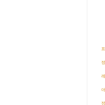
프
정
레
아