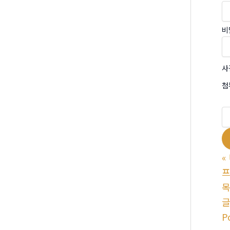
비
사
첨
«
프
P