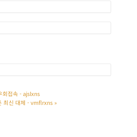
속 - ajslxns
신 대체 - vmflrxns
»