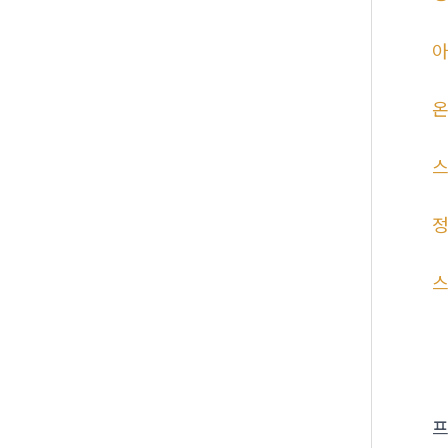
아
온
스
스
프