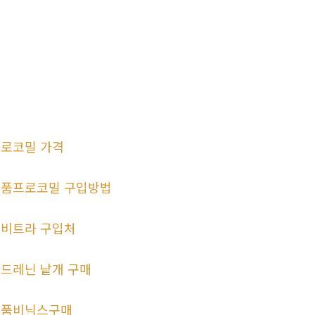
로코밀 가격
품프로코밀 구입방법
비트라 구입처
드레닌 낱개 구매
정품비닉스구매