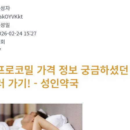
작성자
akOYVKkt
작성일
026-02-24 15:27
조회
7
프로코밀 가격 정보 궁금하셨던
러 가기! - 성인약국