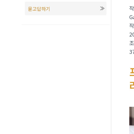
묻고답하기
G
2
3