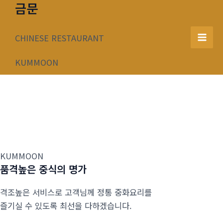
금문
콘
텐
츠
CHINESE RESTAURANT
Mai
로
건
KUMMOON
Men
너
뛰
기
KUMMOON
품격높은 중식의 명가
격조높은 서비스로 고객님께 정통 중화요리를
즐기실 수 있도록 최선을 다하겠습니다.