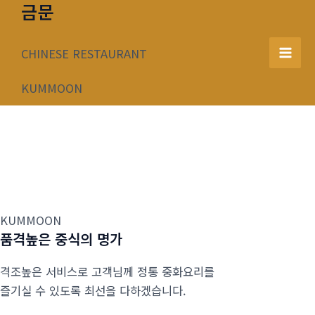
금문
콘
텐
츠
CHINESE RESTAURANT
Mai
로
건
KUMMOON
Men
너
뛰
기
KUMMOON
품격높은 중식의 명가
격조높은 서비스로 고객님께 정통 중화요리를
즐기실 수 있도록 최선을 다하겠습니다.