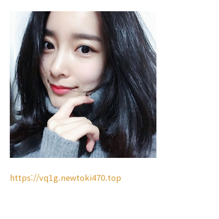
https://vq1g.newtoki470.top