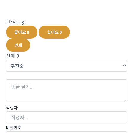
1l3vq1g
좋아요
0
싫어요
0
인쇄
전체
0
작성자
비밀번호