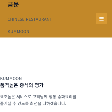
금문
콘
텐
츠
CHINESE RESTAURANT
Mai
로
건
KUMMOON
Men
너
뛰
기
KUMMOON
품격높은 중식의 명가
격조높은 서비스로 고객님께 정통 중화요리를
즐기실 수 있도록 최선을 다하겠습니다.