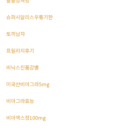
팔팔정처방
슈퍼시알리스우통기한
토끼남자
프릴리지후기
비닉스진품감별
미국산비아그라5mg
비아그라효능
비아맥스정100mg