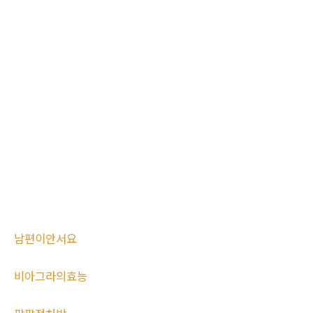
남편이안서요
비아그라의효능