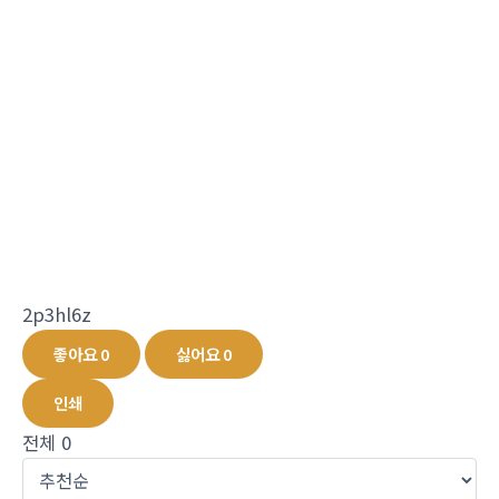
2p3hl6z
좋아요
0
싫어요
0
인쇄
전체
0