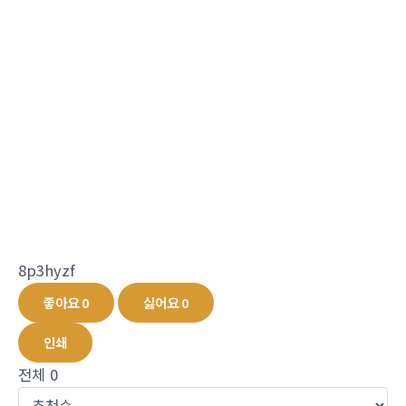
8p3hyzf
좋아요
0
싫어요
0
인쇄
전체
0