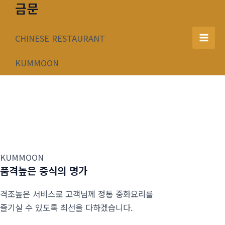
금문
콘
텐
츠
CHINESE RESTAURANT
Mai
로
건
KUMMOON
Men
너
뛰
기
KUMMOON
품격높은 중식의 명가
격조높은 서비스로 고객님께 정통 중화요리를
즐기실 수 있도록 최선을 다하겠습니다.