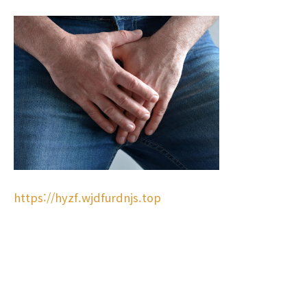
https://hyzf.wjdfurdnjs.top