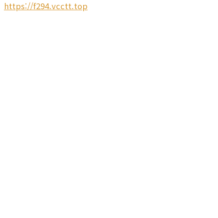
https://f294.vcctt.top