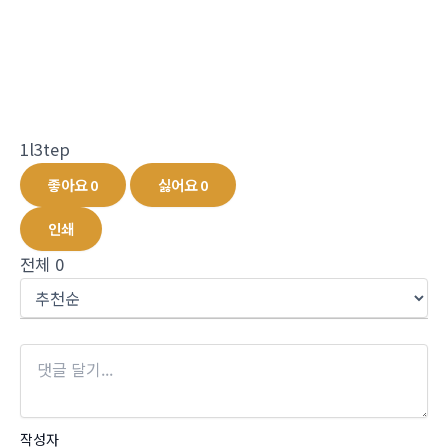
1l3tep
좋아요
0
싫어요
0
인쇄
전체
0
작성자