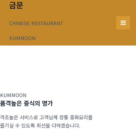
금문
콘
텐
츠
CHINESE RESTAURANT
Mai
로
건
KUMMOON
Men
너
뛰
기
KUMMOON
품격높은 중식의 명가
격조높은 서비스로 고객님께 정통 중화요리를
즐기실 수 있도록 최선을 다하겠습니다.