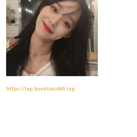
https://tep.booktoki469.top