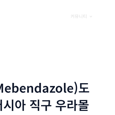
갤러리
전화예약
금문소식
커뮤니티
bendazole)도
러시아 직구 우라몰