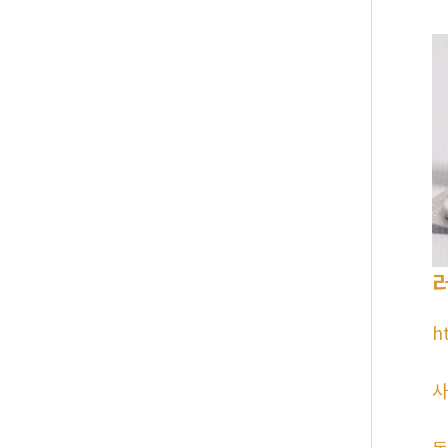
h
사
동