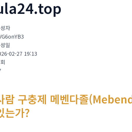
ula24.top
작성자
VG6onYB3
작성일
026-02-27 19:13
조회
7
사람 구충제 메벤다졸(Mebend
있는가?