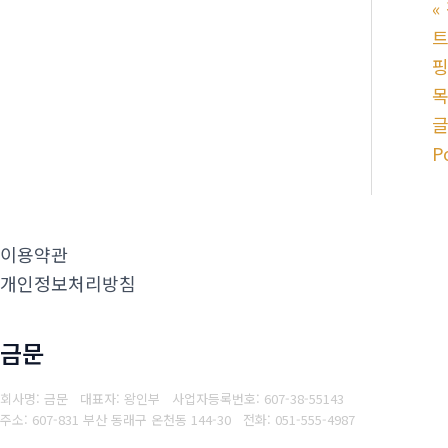
«
트
P
이용약관
개인정보처리방침
금문
회사명: 금문 대표자: 왕인부
사업자등록번호: 607-38-55143
주소: 607-831 부산 동래구 온천동 144-30
전화: 051-555-4987