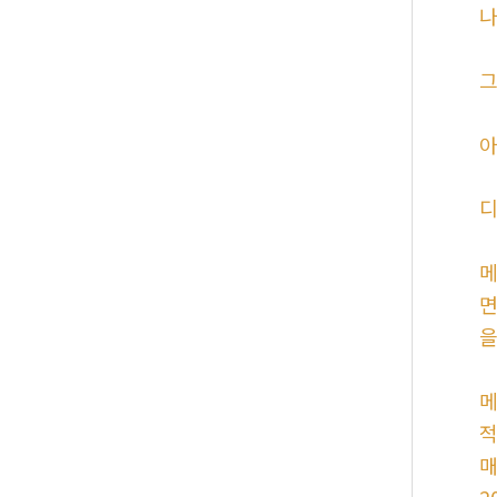
나
그
아
디
메
면
을
메
적
매
2