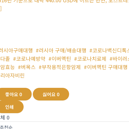
]
#러시아구매대행
#러시아 구매/배송대행
#코로나백신디톡
벤다졸
#코로나예방약
#이버멕틴
#코로나치료제
#바이러
항암효능
#버목스
#부작용적은항암제
#이버멕틴 구매대행
트리아자비린
좋아요
0
싫어요
0
인쇄
전체
0