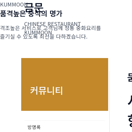
금문
콘
KUMMOON
품격높은 중식의 명가
텐
츠
CHINESE RESTAURANT
격조높은 서비스로 고객님께 정통 중화요리를
로
KUMMOON
즐기실 수 있도록 최선을 다하겠습니다.
건
너
뛰
기
커뮤니티
방명록