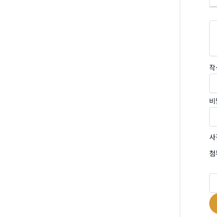
작
비
사
첨