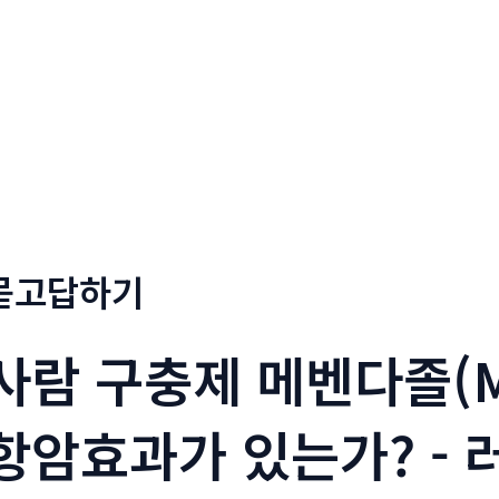
회사소개
메뉴소개
금문
묻고답하기
사람 구충제 메벤다졸(Me
항암효과가 있는가? - 