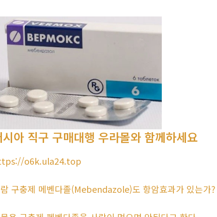
러시아 직구 구매대행 우라몰와 함께하세요
ttps://o6k.ula24.top
람 구충제 메벤다졸(Mebendazole)도 항암효과가 있는가?
물용 구충제 펜벤다졸을 사람이 먹으면 안된다고 한다.