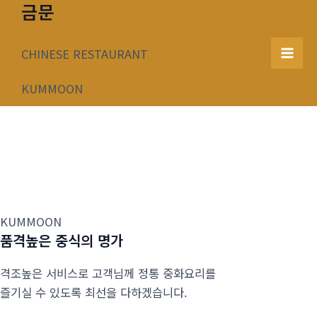
금문
콘
텐
츠
CHINESE RESTAURANT
Mai
로
건
KUMMOON
Men
너
뛰
기
KUMMOON
품격높은 중식의 명가
격조높은 서비스로 고객님께 정통 중화요리를
즐기실 수 있도록 최선을 다하겠습니다.