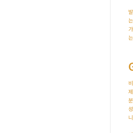
발
는
가
는
비
제
분
성
니