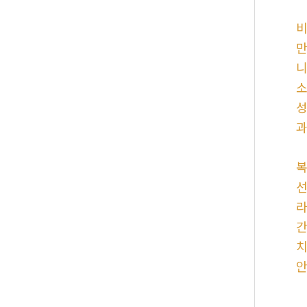
비
만
니
소
성
과
복
선
라
간
치
안