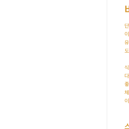
단
이
유
도
식
다
좋
체
이