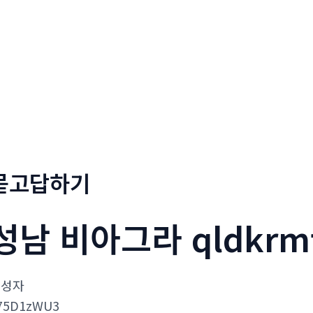
회사소개
메뉴소개
금문
묻고답하기
성남 비아그라 qldkrm
작성자
75D1zWU3