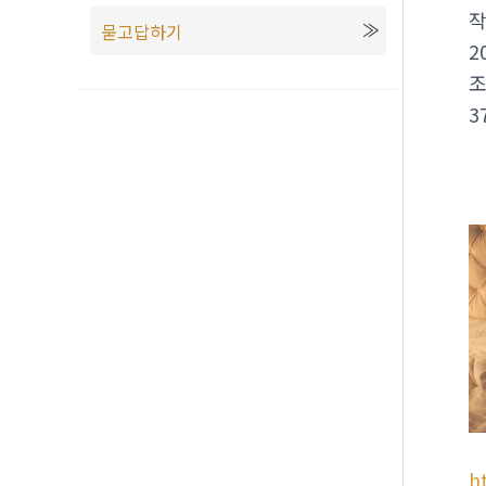
묻고답하기
2
3
h