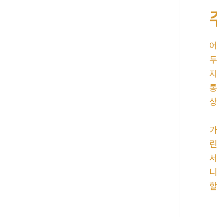
어
두
지
통
상
가
린
서
니
할