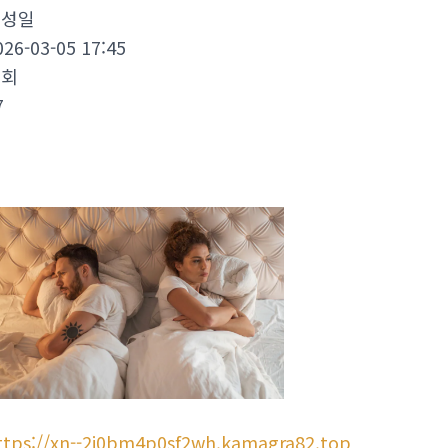
작성일
026-03-05 17:45
조회
7
ttps://xn--2i0bm4p0sf2wh.kamagra82.top