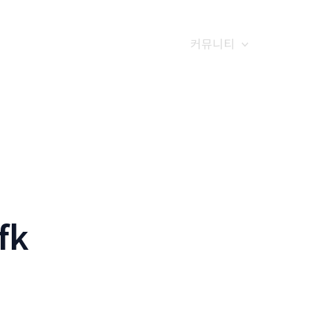
갤러리
전화예약
금문소식
커뮤니티
fk