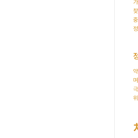
가
찾
중
정
약
며
극
위