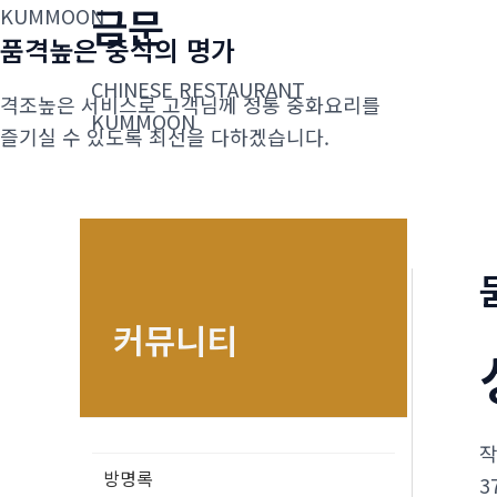
금문
콘
KUMMOON
품격높은 중식의 명가
텐
츠
CHINESE RESTAURANT
격조높은 서비스로 고객님께 정통 중화요리를
로
KUMMOON
즐기실 수 있도록 최선을 다하겠습니다.
건
너
뛰
기
커뮤니티
방명록
3