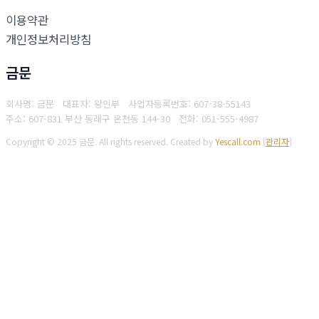
이용약관
개인정보처리방침
금문
회사명: 금문 대표자: 왕인부
사업자등록번호: 607-38-55143
주소: 607-831 부산 동래구 온천동 144-30
전화: 051-555-4987
Copyright © 2025 금문. All rights reserved.
Created by
Yescall.com
[
관리자
]