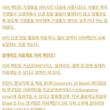
이버 멕틴은 기생충을 마비시킨 다음에 사멸시킨다. 약물은 특히
기생충의 신경계에서 신경 전달 물질이 통제되지 않고 방출되도
록 유도해 기생충을 마비하며 기생충의 생식도 늦추거나 막는 알
려졌다.
뇌의 신경 전달 물질에 작용하나, 혈뇌 장벽이 이버멕틴이 뇌에
도달하는 것을 막는다.
잠재적인 치료제로 이버 멕틴은?
이버 멕틴은 치군군야바이러스, 말라리아, 결핵 및 암에 잠재적
치료제일 수 있다고 밝혀진 바 있다.
핀란드 헬싱키대 및 독일 본대(University of Bonn) 메디칼센
터 연구팀은 이버멕틴을 치군군야바이러스(chikungunya
virus)에 효과적일 수 있다고 발표했으며, 미국 콜로라도주립대
Brian D Foy 연구팀은 이버멕틴이 5세 이하 소아에 말라리아
발생을 낮춘다고 발견했다.