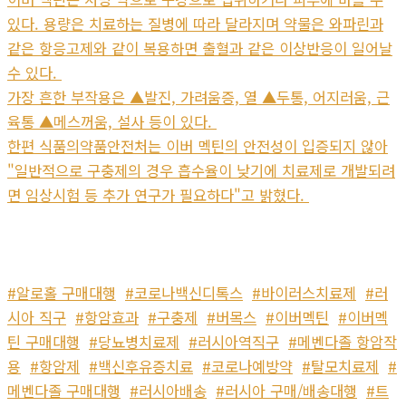
있다. 용량은 치료하는 질병에 따라 달라지며 약물은 와파린과
같은 항응고제와 같이 복용하면 출혈과 같은 이상반응이 일어날
수 있다.
가장 흔한 부작용은 ▲발진, 가려움증, 열 ▲두통, 어지러움, 근
육통 ▲메스꺼움, 설사 등이 있다.
한편 식품의약품안전처는 이버 멕틴의 안전성이 입증되지 않아
"일반적으로 구충제의 경우 흡수율이 낮기에 치료제로 개발되려
면 임상시험 등 추가 연구가 필요하다"고 밝혔다.
#알로홀 구매대행
#코로나백신디톡스
#바이러스치료제
#러
시아 직구
#항암효과
#구충제
#버목스
#이버멕틴
#이버멕
틴 구매대행
#당뇨병치료제
#러시아역직구
#메벤다졸 항암작
용
#항암제
#백신후유증치료
#코로나예방약
#탈모치료제
#
메벤다졸 구매대행
#러시아배송
#러시아 구매/배송대행
#트