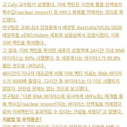
고 Caly 교수팀이 설명했다. 이버 멕틴은 이전에 통합 단백질의
핵수입(nuclear import) 및 HIV-1 복제를 억제하는 것으로 확
인됐다.
연구팀은 코로나19 감염증에서 배양된 Australia/VIC01/2020
배양주를 vERO/Hslam 세포에 실험실에서 감염시켰다. 이후
이버 멕틴을 투여했다.
그 결과, 이버 멕틴을 투여한 세포의 상청액에 24시간 이내 RNA
바이러스는 93% 사멸됐다. 또 세포에서는 바이러스가 99.8%
줄은 것으로 나타났다.
48시간이 지나자 대조군에 비해 이버 멕틴 치료는 RNA 바이러
스가 5000배 줄었다. 72시간 후 바이러스는 더 이상 사멸되지
않았다. 안전성 문제는 없는 것으로 보고됐다.
연구팀은 "다른 RNA 바이러스와 유사하게 IMPα/β1 매개를 통
해 핵수입(nuclear import)되는 바이러스 단백질을 억제함으
로써 이버멕틴이 효과적일 수 있다는 가설을 세웠다"고 말했다.
치료법 및 부작용은?
이버 멕틴은 처방 약으로 구강으로 섭취하거나 피부에 바를 수