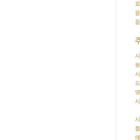
효
을
들
시
용
시
도
영
시
시
를
에