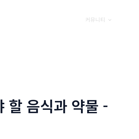
갤러리
전화예약
금문소식
커뮤니티
 할 음식과 약물 -