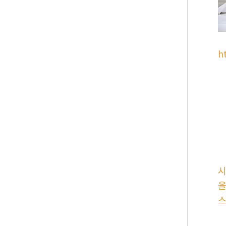
h
시
을
스