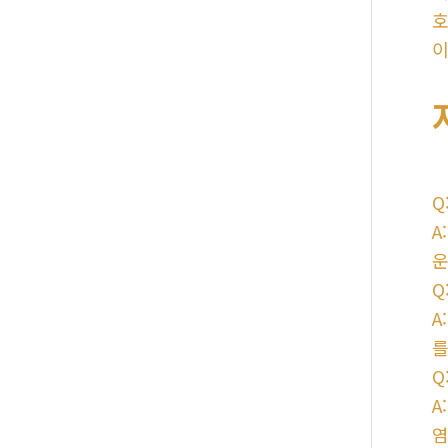
호
이
Q
A
운
Q
A
를
Q
A
염