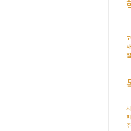
고
자
질
시
피
주