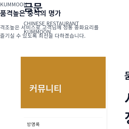
금문
콘
KUMMOON
품격높은 중식의 명가
텐
츠
CHINESE RESTAURANT
격조높은 서비스로 고객님께 정통 중화요리를
로
KUMMOON
즐기실 수 있도록 최선을 다하겠습니다.
건
너
뛰
기
커뮤니티
방명록