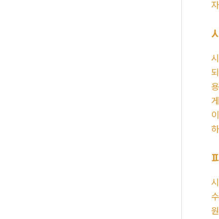
자
시
되
용
게
이
하
시
수
원