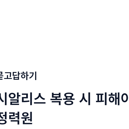
회사소개
메뉴소개
금문
묻고답하기
시알리스 복용 시 피해야
정력원