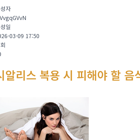
작성자
VvgqGVvN
작성일
026-03-09 17:50
조회
0
시알리스 복용 시 피해야 할 음식