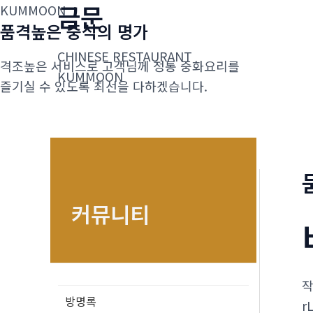
금문
콘
KUMMOON
품격높은 중식의 명가
텐
츠
CHINESE RESTAURANT
격조높은 서비스로 고객님께 정통 중화요리를
로
KUMMOON
즐기실 수 있도록 최선을 다하겠습니다.
건
너
뛰
기
커뮤니티
방명록
r