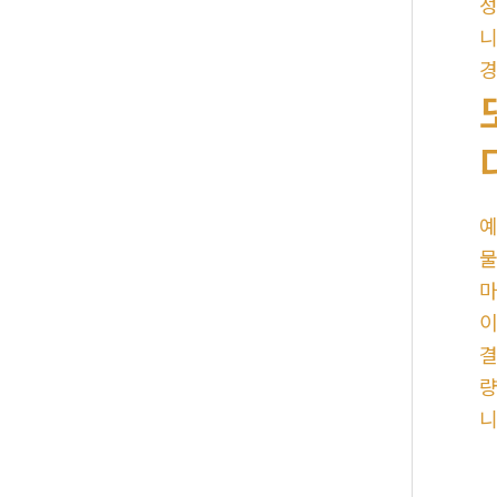
성
니
경
예
물
마
이
결
량
니