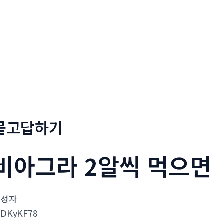
회사소개
메뉴소개
금문
묻고답하기
비아그라 2알씩 먹으면
작성자
LDKyKF78