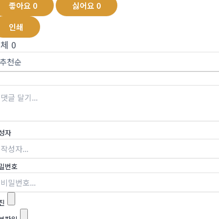
좋아요
0
싫어요
0
인쇄
전체
0
성자
밀번호
진
부파일