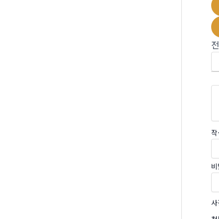
작
비
사
첨