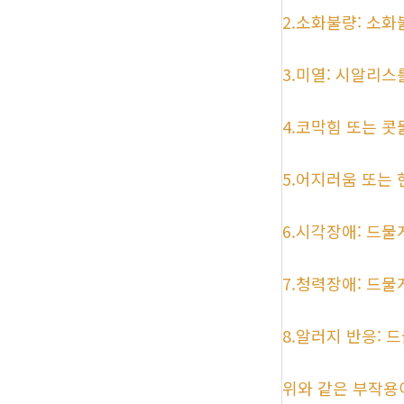
2.소화불량: 소화
3.미열: 시알리스
4.코막힘 또는 콧
5.어지러움 또는
6.시각장애: 드물
7.청력장애: 드물
8.알러지 반응: 
위와 같은 부작용