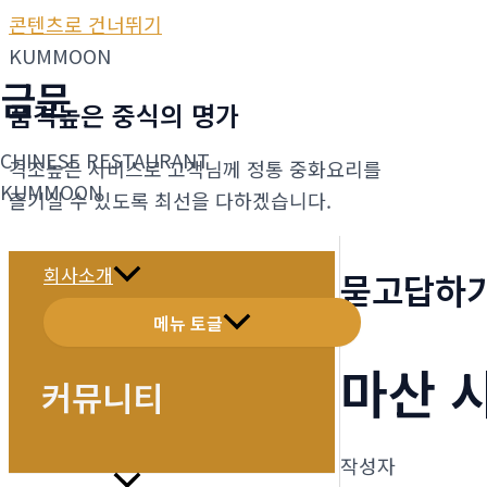
콘텐츠로 건너뛰기
KUMMOON
금문
품격높은 중식의 명가
CHINESE RESTAURANT
격조높은 서비스로 고객님께 정통 중화요리를
KUMMOON
즐기실 수 있도록 최선을 다하겠습니다.
회사소개
묻고답하
메뉴 토글
마산 
커뮤니티
작성자
메뉴소개