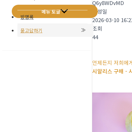
Q6y8WDvMD
작성일
메뉴 토글
방명록
2026-03-10 16:2
조회
묻고답하기
44
언제든지 저희에게
시알리스 구매 -