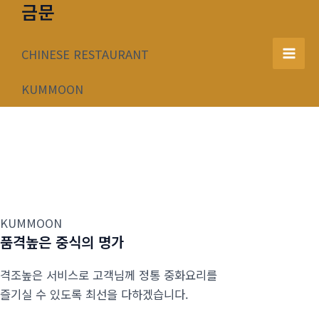
금문
콘
텐
츠
CHINESE RESTAURANT
Mai
로
건
KUMMOON
Men
너
뛰
기
KUMMOON
품격높은 중식의 명가
격조높은 서비스로 고객님께 정통 중화요리를
즐기실 수 있도록 최선을 다하겠습니다.