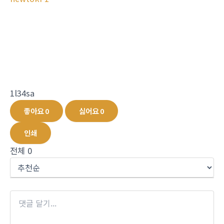
1l34sa
좋아요
0
싫어요
0
인쇄
전체
0