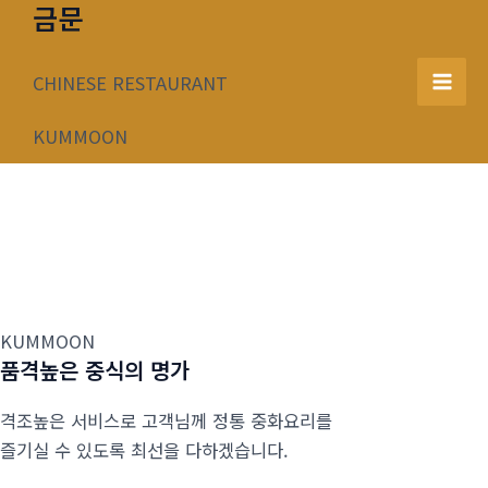
금문
콘
텐
츠
CHINESE RESTAURANT
Mai
로
건
KUMMOON
Men
너
뛰
기
KUMMOON
품격높은 중식의 명가
격조높은 서비스로 고객님께 정통 중화요리를
즐기실 수 있도록 최선을 다하겠습니다.