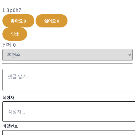
1l3p6h7
좋아요
0
싫어요
0
인쇄
전체
0
작성자
비밀번호