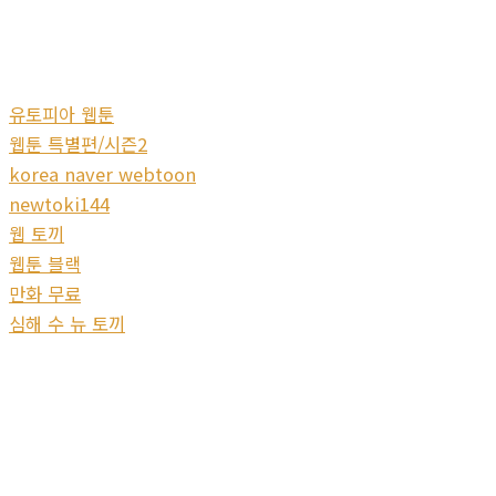
유토피아 웹툰
웹툰 특별편/시즌2
korea naver webtoon
newtoki144
웹 토끼
웹툰 블랙
만화 무료
심해 수 뉴 토끼