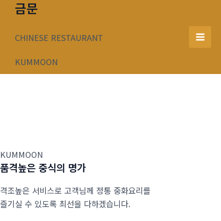
금문
콘
텐
츠
CHINESE RESTAURANT
Mai
로
건
KUMMOON
Men
너
뛰
기
KUMMOON
품격높은 중식의 명가
격조높은 서비스로 고객님께 정통 중화요리를
즐기실 수 있도록 최선을 다하겠습니다.