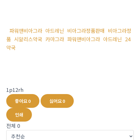
파워맨비아그라
아드레닌
비아그라정품판매
비아그라정
품
시알리스약국
카마그라
파워맨비아그라
아드레닌
24
약국
1p12rh
좋아요
0
싫어요
0
인쇄
전체
0