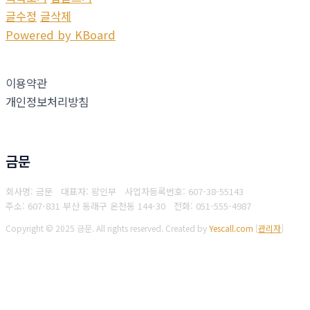
글수정
글삭제
Powered by KBoard
이용약관
개인정보처리방침
금문
회사명: 금문 대표자: 왕인부
사업자등록번호: 607-38-55143
주소: 607-831 부산 동래구 온천동 144-30
전화: 051-555-4987
Copyright © 2025 금문. All rights reserved.
Created by
Yescall.com
[
관리자
]