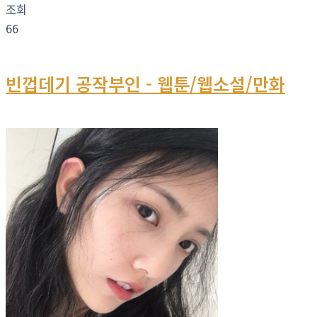
조회
66
빈껍데기 공작부인 - 웹툰/웹소설/만화