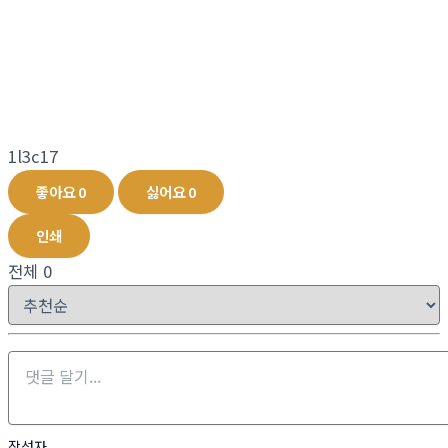
1l3c17
좋아요
0
싫어요
0
인쇄
전체
0
작성자