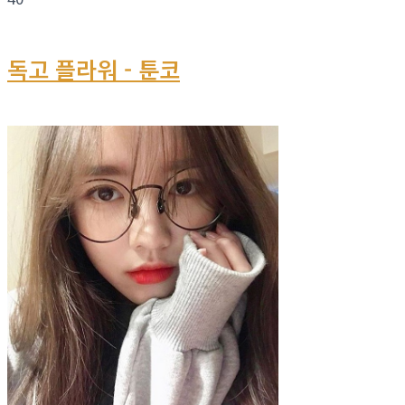
독고 플라워 - 툰코