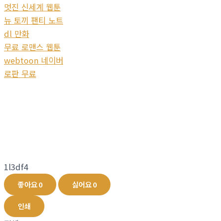
멋진 신세계 웹툰
뉴 토끼 팬티 노트
dl 만화
무료 로맨스 웹툰
webtoon 네이버
로판 무료
1l3df4
좋아요
0
싫어요
0
인쇄