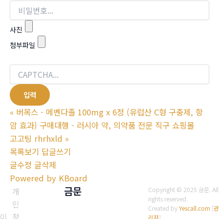
사진
첨부파일
«
버목스 - 메벤다졸 100mg x 6정 (유럽산 C형 구충제, 항
암 효과) 구매대행 - 러시아 약, 의약품 전문 직구 쇼핑몰
고고팅 rhrhxld
»
목록보기
답글쓰기
글수정
글삭제
Powered by KBoard
금문
개
Copyright © 2025 금문. All
rights reserved.
인
Created by
Yescall.com
[
관
이
정
리자
]