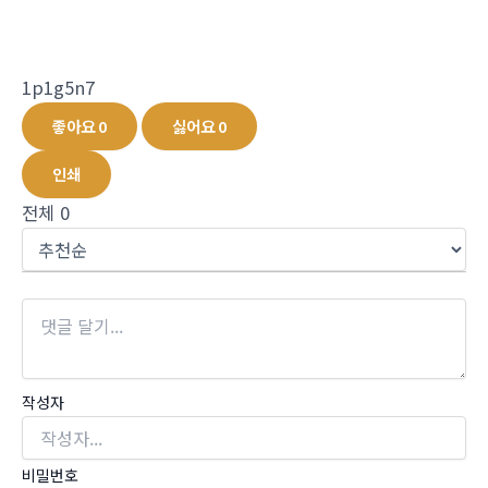
1p1g5n7
좋아요
0
싫어요
0
인쇄
전체
0
작성자
비밀번호