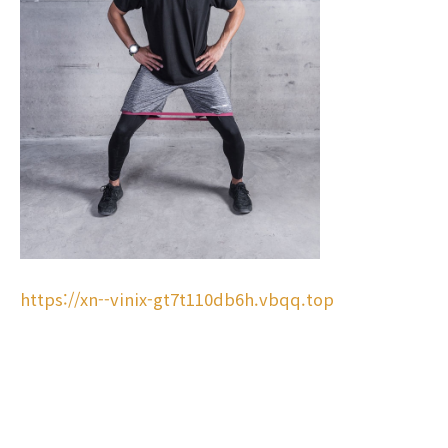
https://xn--vinix-gt7t110db6h.vbqq.top