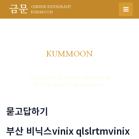
콘
금문
CHINESE RESTAURANT
텐
Mai
KUMMOON
츠
Men
로
건
너
뛰
KUMMOON
기
품격높은 중식의 명가
격조높은 서비스로 고객님께 정통 중화요리를
즐기실 수 있도록 최선을 다하겠습니다.
묻고답하기
부산 비닉스vinix qlslrtmvinix