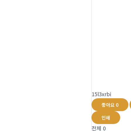
15l3xrbi
좋아요
0
인쇄
전체
0