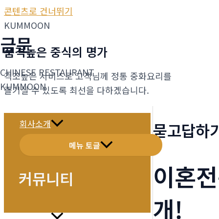
콘텐츠로 건너뛰기
KUMMOON
금문
품격높은 중식의 명가
CHINESE RESTAURANT
격조높은 서비스로 고객님께 정통 중화요리를
KUMMOON
즐기실 수 있도록 최선을 다하겠습니다.
회사소개
묻고답하
메뉴 토글
이혼전
커뮤니티
개!
메뉴소개