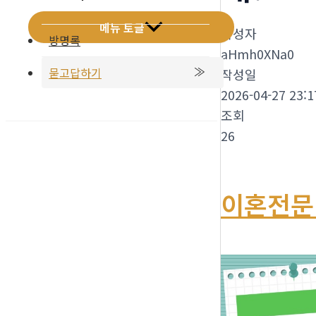
메뉴 토글
작성자
방명록
aHmh0XNa0
묻고답하기
작성일
2026-04-27 23:1
조회
26
이혼전문