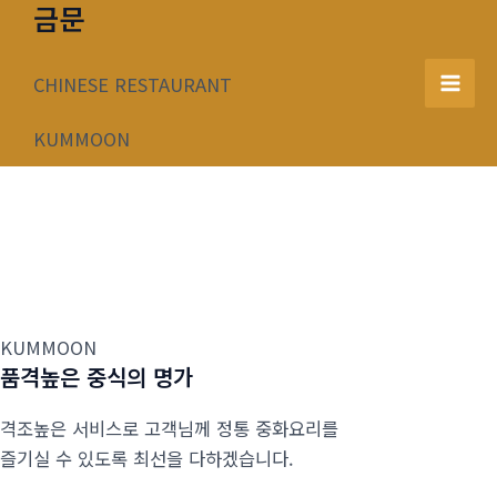
금문
콘
텐
츠
CHINESE RESTAURANT
Mai
로
건
KUMMOON
Men
너
뛰
기
KUMMOON
품격높은 중식의 명가
격조높은 서비스로 고객님께 정통 중화요리를
즐기실 수 있도록 최선을 다하겠습니다.