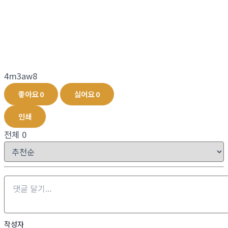
4m3aw8
좋아요
0
싫어요
0
인쇄
전체
0
작성자