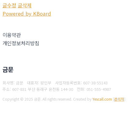
글수정
글삭제
Powered by KBoard
이용약관
개인정보처리방침
금문
회사명: 금문 대표자: 왕인부
사업자등록번호: 607-38-55143
주소: 607-831 부산 동래구 온천동 144-30
전화: 051-555-4987
Copyright © 2025 금문. All rights reserved.
Created by
Yescall.com
[
관리자
]