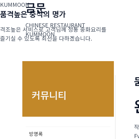
금문
콘
KUMMOON
품격높은 중식의 명가
텐
츠
CHINESE RESTAURANT
격조높은 서비스로 고객님께 정통 중화요리를
로
KUMMOON
즐기실 수 있도록 최선을 다하겠습니다.
건
너
뛰
기
커뮤니티
방명록
F