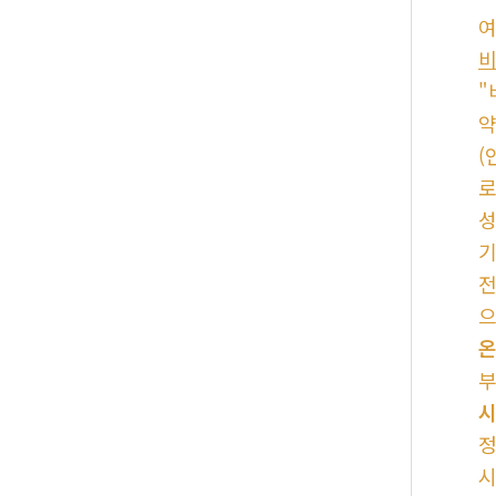
여
비
"
약
(
로
성
기
전
으
온
부
시
정
시