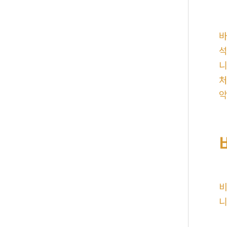
바
석
니
처
악
비
니