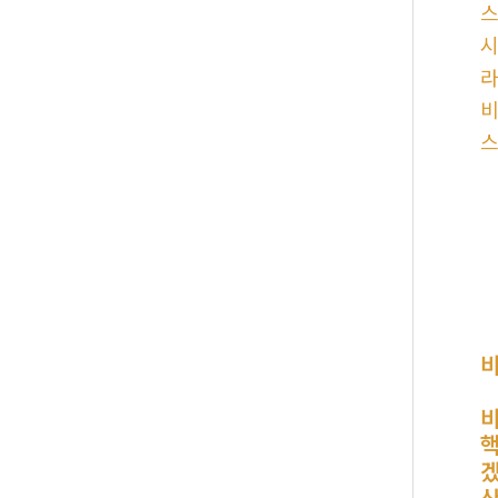
스
시
라
비
스
비
비
핵
겠
산