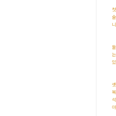
첫
술
니
둘
는
있
셋
복
석
아