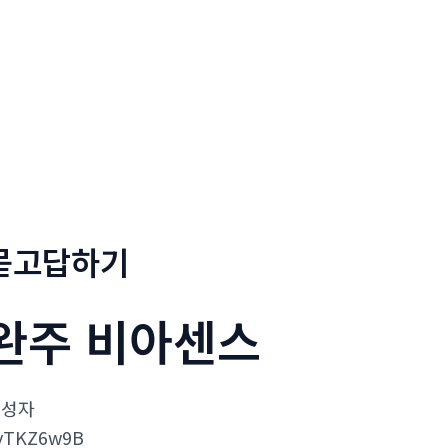
회사소개
메뉴소개
금문
묻고답하기
완주 비아센스
작성자
vTKZ6w9B