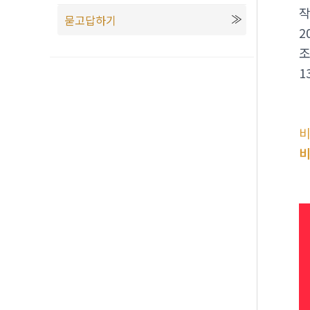
묻고답하기
2
1
비