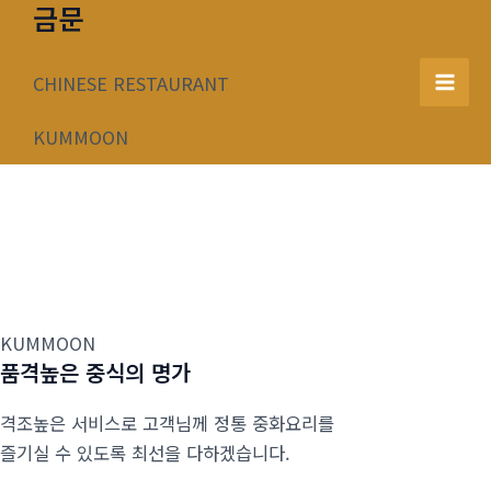
금문
콘
텐
츠
CHINESE RESTAURANT
Mai
로
건
KUMMOON
Men
너
뛰
기
KUMMOON
품격높은 중식의 명가
격조높은 서비스로 고객님께 정통 중화요리를
즐기실 수 있도록 최선을 다하겠습니다.