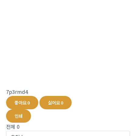
7p3rmd4
좋아요
0
싫어요
0
인쇄
전체
0