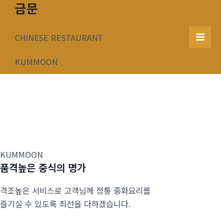
금문
콘
텐
츠
CHINESE RESTAURANT
Mai
로
건
KUMMOON
Men
너
뛰
기
KUMMOON
품격높은 중식의 명가
격조높은 서비스로 고객님께 정통 중화요리를
즐기실 수 있도록 최선을 다하겠습니다.