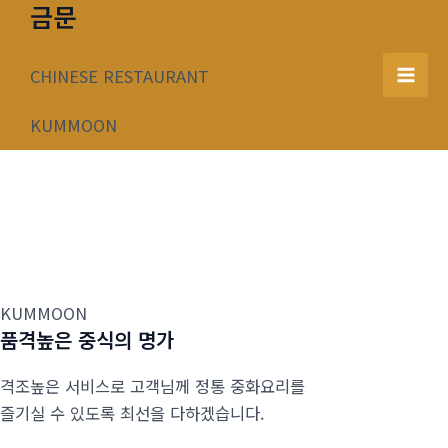
금문
콘
텐
츠
CHINESE RESTAURANT
Mai
로
건
KUMMOON
Men
너
뛰
기
KUMMOON
품격높은 중식의 명가
격조높은 서비스로 고객님께 정통 중화요리를
즐기실 수 있도록 최선을 다하겠습니다.