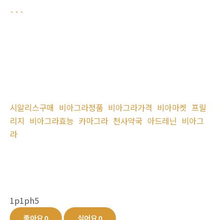
```
시알리스구매
비아그라정품
비아그라가격
비아마켓
프릴
리지
비아그라효능
카마그라
천사약국
아드레닌
비아그
라
1p1ph5
좋아요
0
싫어요
0