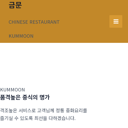
금문
콘
텐
츠
CHINESE RESTAURANT
Mai
로
건
KUMMOON
Men
너
뛰
기
KUMMOON
품격높은 중식의 명가
격조높은 서비스로 고객님께 정통 중화요리를
즐기실 수 있도록 최선을 다하겠습니다.