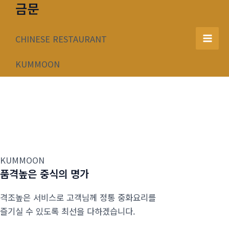
금문
콘
텐
츠
CHINESE RESTAURANT
Mai
로
건
KUMMOON
Men
너
뛰
기
KUMMOON
품격높은 중식의 명가
격조높은 서비스로 고객님께 정통 중화요리를
즐기실 수 있도록 최선을 다하겠습니다.