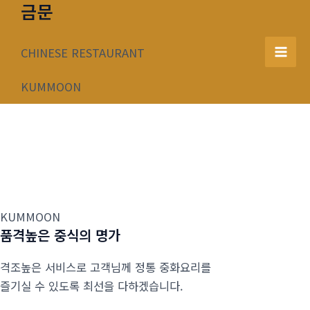
금문
콘
텐
츠
CHINESE RESTAURANT
Mai
로
건
KUMMOON
Men
너
뛰
기
KUMMOON
품격높은 중식의 명가
격조높은 서비스로 고객님께 정통 중화요리를
즐기실 수 있도록 최선을 다하겠습니다.