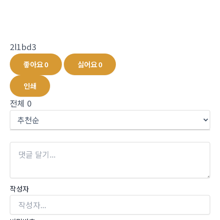
2l1bd3
좋아요
0
싫어요
0
인쇄
전체
0
작성자