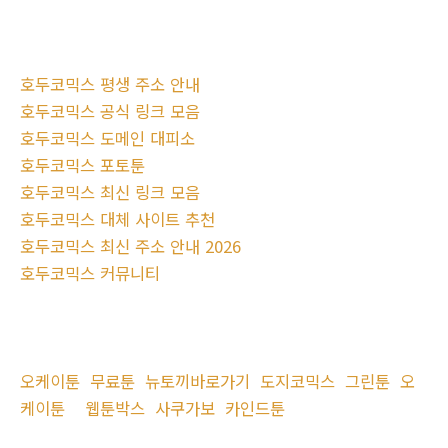
호두코믹스 평생 주소 안내
호두코믹스 공식 링크 모음
호두코믹스 도메인 대피소
호두코믹스 포토툰
호두코믹스 최신 링크 모음
호두코믹스 대체 사이트 추천
호두코믹스 최신 주소 안내 2026
호두코믹스 커뮤니티
오케이툰
무료툰
뉴토끼바로가기
도지코믹스
그린툰
오
케이툰
웹툰박스
사쿠가보
카인드툰