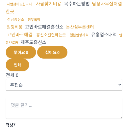
사람찾기비용
복수하는방법
탐정사무실저렴
사람찾아드립니다
한곳
성남흥신소
청부폭행
고민바로해결흥신소
밀항비용
논산심부름센터
고민바로해결
유흥업소내역
흥신소일잘하는곳
일본밀항가격
밀
제주도흥신소
항브로커
좋아요
0
싫어요
0
인쇄
전체
0
작성자