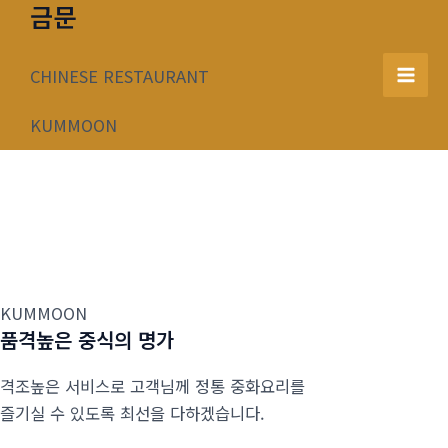
금문
콘
텐
츠
CHINESE RESTAURANT
Mai
로
건
KUMMOON
Men
너
뛰
기
KUMMOON
품격높은 중식의 명가
격조높은 서비스로 고객님께 정통 중화요리를
즐기실 수 있도록 최선을 다하겠습니다.