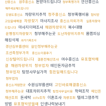
돈받아드립니다
안산흥신소
원주흥신소
산흥신소
청부폭행가격
해주세요해드립니다
차량위치추적
청주흥신소
청부폭행비용
강원도흥신소
협박받
차량찾기
마사지조사
흥신소의뢰가격
고있을때해결
실종자찾아
마사지이력조사
채권차량위치
복수대행
드립니다
청부해주는곳
몸캠피싱
운행정지차량찾기
도난차량위치추적
해킹삭제
과거기록조사
경산심부름센터
살인청부해주는곳
조선족청부가격
흥신소이용후기
신상털어드립니다
여수흥신소
유포협박해
결혼전재산조사
결
채권차량위치
청부업자
떼인돈자금추적
청부업자
탐정사무실가격
힘든일해드립니다
청부업자
수원심부름센터
고민바로해결흥신소
흥신소저렴한곳
대포차위치추적
학력조작
떼인돈
청부해주는곳
탐정사무실비용
돈세탁
이혼조사
텔레그램추적
재산조회
cctv조작
차량조회
방법
유포협박받을때
인생나락보내기