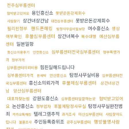
전주심부름센터
용인흥신소
못받은돈강제회수
협박받고있어요
상간녀상간남
못받은돈강제회수
사람찾기
대전심부름센터
핸드폰해킹
여수흥신소
필리핀청부
생상
탐정사무실비밀보장
후불심부름센터
상간녀복수
여부확인
예산심부름
복수대행
일본밀항
센터
심부름센터전국심부름센터
청부폭행가
흥신소이용후기
인천흥신소
격
청부가격
힘든일해드립니다
심부름센터의뢰비용
탐정사무실비용
심부름센터가격
안산흥신소
심부름센터전
돈세탁
흥신소의뢰가격
후불제심부름센터
상간녀상간
국심부름센터
양산심부름센터
남
강원도흥신소
협박받고있어
대포차찾는법
심부름센터일잘하는곳
논산흥신소
탐정사무실완전범
요
후불제탐정사무실
청부업자
죄
텔레그램추적
과거조사
마산심부름센터
사람찾아드
카카오톡해킹
주민등록증위조
행방불명사람
립니다
광주심부름센터
불륜조사