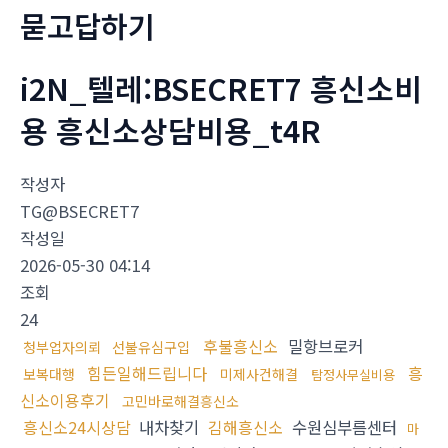
묻고답하기
i2N_텔레:BSECRET7 흥신소비
용 흥신소상담비용_t4R
작성자
TG@BSECRET7
작성일
2026-05-30 04:14
조회
24
후불흥신소
밀항브로커
청부업자의뢰
선불유심구입
힘든일해드립니다
흥
보복대행
미제사건해결
탐정사무실비용
신소이용후기
고민바로해결흥신소
흥신소24시상담
내차찾기
김해흥신소
수원심부름센터
마