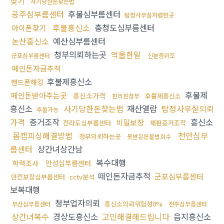
찾기
사기당한돈찾는법
공주심부름센터
후불심부름센터
탐정사무실저렴한곳
후불흥신소
충청도심부름센터
아이폰찾기
논산흥신소
예산심부름센터
청부의뢰하는곳
억울한일
군포심부름센터
신분증위조
떼인돈자금추적
후불제흥신소
핸드폰해킹
후불제
떼인돈받아주는곳
흥신소가격
후불제흥신소
핀리핀청부
흥신소
사기당한돈찾는법
재산열람
탐정사무실의뢰
후불가능
가격
증거조작
흥신소
비밀보장
전라도심부름센터
재판증거조작
몸캠피싱해결방법
천안심부
청부의뢰하는곳
못받은돈불법회수
름센터
상간녀상간남
복수대행
학력조사
안성심부름센터
떼인돈자금추적
군포심부름센터
안전보장심부름센터
cctv분석
보복대행
청부업자의뢰
흥신소의뢰위험성0%
부산심부름센터
전주심부름센터
상간녀복수
경상도흥신소
고민해결해드립니다
음지흥신소