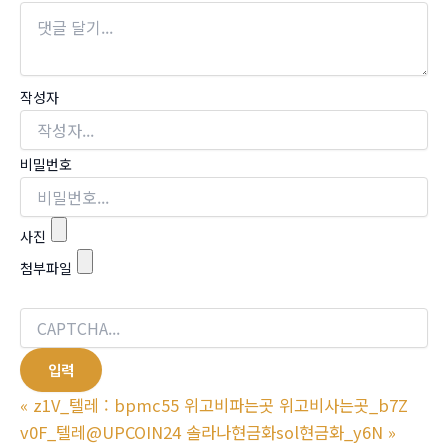
작성자
비밀번호
사진
첨부파일
«
z1V_텔레 : bpmc55 위고비파는곳 위고비사는곳_b7Z
v0F_텔레@UPCOIN24 솔라나현금화sol현금화_y6N
»