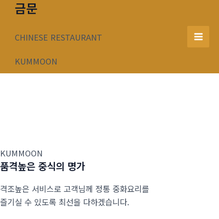
금문
콘
텐
츠
CHINESE RESTAURANT
Mai
로
건
KUMMOON
Men
너
뛰
기
KUMMOON
품격높은 중식의 명가
격조높은 서비스로 고객님께 정통 중화요리를
즐기실 수 있도록 최선을 다하겠습니다.