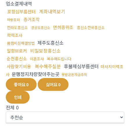
업소결제내역
계좌내역보기
포항심부름센터
증거조작
차량조회
면허증위조
전라도흥신소
흥신소전국흥신소
경상도흥신소
학력조사
제주도흥신소
몸캠피싱해결방법
비밀보장흥신소
밀항브로커
순천흥신소
이혼조사
복수해드립니다
복수해주실분
후불제심부름센터
사람찾기비용
마사지이력조
운행정지차량찾아주는곳
사
못받은돈자금추적
좋아요
0
싫어요
0
인쇄
전체
0