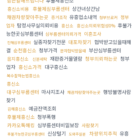
힘든일해드립니다
후불제흥신소
후불제심부름센터
상간녀상간남
흥신소비용
채권차량찾아주는곳
유흥업소내역
청부
증거조작
청부브로커
탐정사무실의뢰비용
후불가
업자
흥신소
흥신소의뢰위험성0%
능한곳심부름센터
이혼조사
심부름센터의뢰가격
실종자찾기전문
대포차찾기
협박받고있을때해
진해심부름센터
결
순천흥신소
청부가격
부산심부름센터
문자협박받을때
재판증거물열람
청부의뢰하는곳
청부
음지흥신소
신분세탁
업자
흥신소가격
대구흥신소
복수잘하는법흥신소
흥신소
대구심부름센터
마사지조사
행방불명사람
채권차량찾아주는곳
찾기
예금잔액조회
김해흥신소
후불제흥신소
청부폭행
카카오톡해킹
심부름센터비밀보장
사람찾기
신상털기
차량위치추적
유흥
후불가능한곳심부름센터
도와주실분