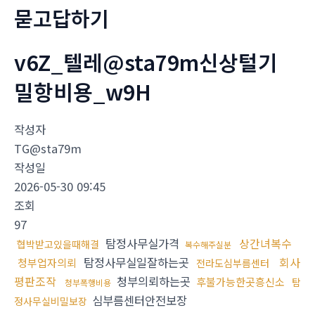
묻고답하기
v6Z_텔레@sta79m신상털기
밀항비용_w9H
작성자
TG@sta79m
작성일
2026-05-30 09:45
조회
97
탐정사무실가격
상간녀복수
협박받고있을때해결
복수해주실분
탐정사무실일잘하는곳
회사
청부업자의뢰
전라도심부름센터
평판조작
청부의뢰하는곳
후불가능한곳흥신소
탐
청부폭행비용
심부름센터안전보장
정사무실비밀보장