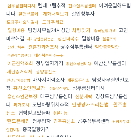
텔레그램추적
어려운일해드립
심부름센터디시
전주심부름센터
니다
살인청부자
계좌내역보기
밀항브로커
도와주세요
도와주세요해결사
탐정사무실24시상담
차량찾기
고민
밀항비용
중국밀항가격
바로해결
밀항비용
상간녀복수
사기당한돈찾는법
불륜조회
광주심부름센터
결혼전과거조사
밀항중국밀항
상간남복수
대리복수해주는곳
수원심부름센터
청부업자가격
예산심부름센터
예금잔액조회
흥신소상담비용
재판증거삭제
광양흥신소
마사지이력조사
탐정사무실안전보
제주도흥신소
인생망치는방법
장
흥신소안전보장
심부름센터디시
선불유심구입
대구심부름센터
경상도심부름센
흥신소안전보장
신분세탁
터
도난차량위치추적
인생망가뜨리는법
원주흥
과거조사
신소
협박받고있을때
후불가능
핸드폰해킹
청부업자
공주심부름센터
경주흥신소
탐정사무실
중국밀항가격
안전보장