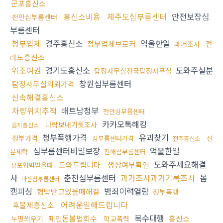
군포흥신소
흥신소비용
제주도심부름센터
안전보장심
천안심부름센터
부름센터
청부업체
경주흥신소
억울한일
청부업체브로커
전
과거조사
라도흥신소
위조여권
경기도흥신소
도와주실분
탐정사무실전국탐정사무실
창원심부름센터
탐정사무실의뢰가격
신속해결흥신소
차량위치추적
배트남청부
천안심부름센터
카카오톡해킹
나락보내기뒷조사
음지흥신소
청부폭행가격
유괴찾기
청부가격
심부름센터가격
신
전주흥신소
심부름센터비밀보장
억울한일
분세탁
진해심부름센터
도와주세요해결
도와드립니다
생상여부확인
유포협박받을때
사
춘천심부름센터
과거조사과거기록조사
몸
마산심부름센터
캠피싱
범죄이력열람
협박받고있을때해결
청부폭행
어려운일해드립니다
후불제흥신소
복수대행
떼인돈불법회수
흥신소
누명씌우기
학교폭력