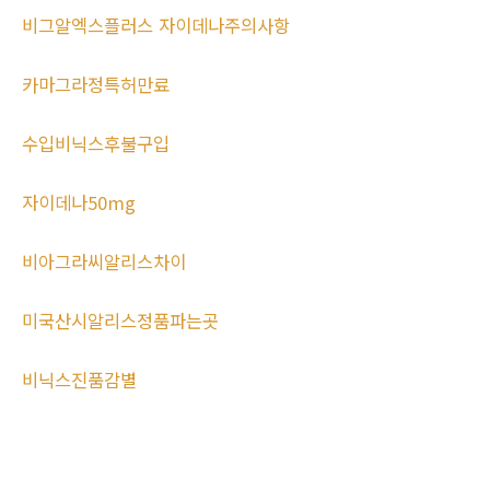
비그알엑스플러스 자이데나주의사항
카마그라정특허만료
수입비닉스후불구입
자이데나50mg
비아그라씨알리스차이
미국산시알리스정품파는곳
비닉스진품감별