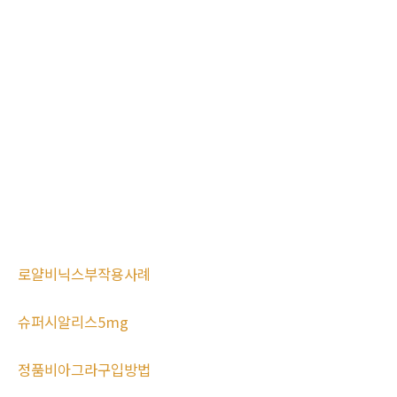
로얄비닉스부작용사례
슈퍼시알리스5mg
정품비아그라구입방법