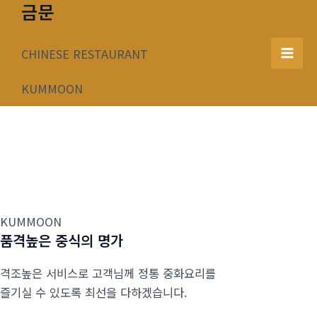
금문
콘
텐
츠
CHINESE RESTAURANT
Mai
로
건
KUMMOON
Men
너
뛰
기
KUMMOON
품격높은 중식의 명가
격조높은 서비스로 고객님께 정통 중화요리를
즐기실 수 있도록 최선을 다하겠습니다.