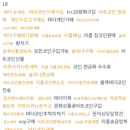
18
테더코인이체구입
trc20원화구입
비트코인 현금
테더 손대손
화
개인지갑고가매입
테더개인거래
테더코인직거래
usdc매입
테더전송대행
테더구매테더판매
리플매입
리플 잡코인판매
솔라
리플송금업체
환치기
나구매
모든코인구입가능
솔라나구매
비
문화상품권91%
이더리움현금화
트코인선물
아프리카tv돈세탁
코인 현금화 수수료
트론 리플코인전송
솔라나현금화
해외돈현금화
블랙테더코인
리플코인파는곳
카드코인충전업체
이더리움전송대행
전송
테더이체
자금현금
컬쳐랜드테더전환
검돈세탁
국내거래소fds깨는법
아프리카tv돈믹싱
문화상품권비트코인구입
화업체
테더코인추척피하기
돈믹싱당일정산
파이코인판매
리플코인파는곳
xrp구매
리플송금업체
비트코인판매사이트
usdc구입대행
문상세탁
24시코인구매
검돈믹싱문의