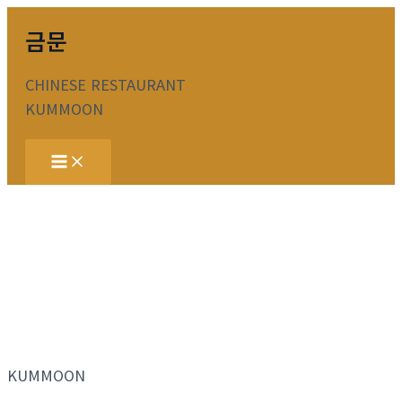
콘
금문
텐
츠
CHINESE RESTAURANT
로
KUMMOON
건
너
Main
뛰
Menu
기
KUMMOON