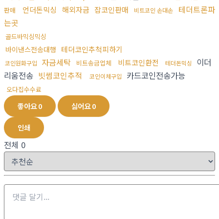
테더트론파
언더돈믹싱
해외자금
잡코인판매
판매
비트코인 손대손
는곳
골드바믹싱믹싱
테더코인추척피하기
바이낸스전송대행
자금세탁
이더
비트코인환전
비트송금업체
코인원화구입
테더돈믹싱
리움전송
빗썸코인추적
카드코인전송가능
코인이체구입
오다집수수료
좋아요
0
싫어요
0
인쇄
전체
0