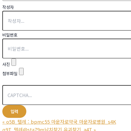
작성자
비밀번호
사진
첨부파일
«
o5B_텔레 : bpmc55 마운자로약국 마운자로병원_s4K
q9T_텔레@sta79m납치찾기 유괴찾기_a4T
»