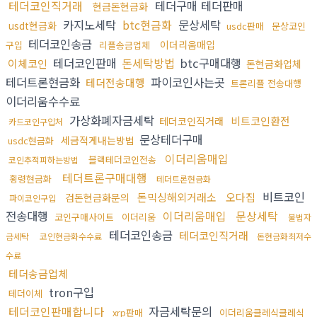
테더코인직거래
테더구매 테더판매
현금돈현금화
카지노세탁
btc현금화
문상세탁
usdt현금화
usdc판매
문상코인
테더코인송금
이더리움매입
구입
리플송금업체
테더코인판매
돈세탁방법
btc구매대행
이체코인
돈현금화업체
테더트론현금화
파이코인사는곳
테더전송대행
트론리플 전송대행
이더리움수수료
가상화폐자금세탁
비트코인환전
테더코인직거래
카드코인구입처
문상테더구매
세금적게내는방법
usdc현금화
이더리움매입
블랙테더코인전송
코인추적피하는방법
테더트론구매대행
횡령현금화
테더트론현금화
비트코인
돈믹싱해외거래소
오다집
검돈현금화문의
파이코인구입
전송대행
이더리움매입
문상세탁
코인구매사이트
이더리움
불법자
테더코인송금
테더코인직거래
금세탁
코인현금화수수료
돈현금화최저수
수료
테더송금업체
tron구입
테더이체
테더코인판매합니다
자금세탁문의
xrp판매
이더리움클레식클레식