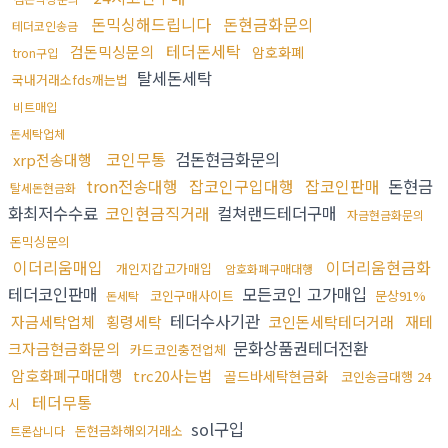
돈믹싱해드립니다
돈현금화문의
테더코인송금
테더돈세탁
검돈믹싱문의
암호화폐
tron구입
탈세돈세탁
국내거래소fds깨는법
비트매입
돈세탁업체
코인무통
검돈현금화문의
xrp전송대행
tron전송대행
잡코인구입대행
잡코인판매
돈현금
탈세돈현금화
화최저수수료
코인현금직거래
컬쳐랜드테더구매
자금현금화문의
돈믹싱문의
이더리움매입
이더리움현금화
개인지갑고가매입
암호화폐구매대행
테더코인판매
모든코인 고가매입
코인구매사이트
문상91%
돈세탁
테더수사기관
자금세탁업체
횡령세탁
코인돈세탁테더거래
재테
문화상품권테더전환
크자금현금화문의
카드코인충전업체
암호화폐구매대행
trc20사는법
골드바세탁현금화
코인송금대행 24
테더무통
시
sol구입
돈현금화해외거래소
트론삽니다