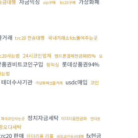
자금믹싱
가상화폐
송금대행
xrp구매
trc20구매
물거래
trc20 전송대행
국내거래소fds뚫어주는곳
24시코인업체
rc20사는법
핸드폰결제현금화85%
오
상품권비트코인구입
롯데상품권94%
핑믹싱
0사는법
테더수사기관
usdc매입
코인
가상화폐선물거래
정치자금세탁
이더리움현금화
파이코인사는곳
언더돈
핑오다세탁
trc20 판매
fx현금
이더리움 리플
비트코인송금대행