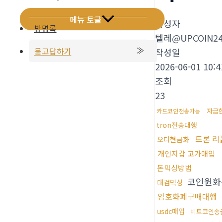
메뉴 토글
작성자
방명록
텔레@UPCOIN2
묻고답하기
작성일
2026-06-01 10:4
조회
23
자금
카드코인전송가능
tron전송대행
트론 리
오다현금화
개인지갑 고가매입
돈믹싱방법
코인원화
대검믹싱
암호화폐구매대행
usdc매입
비트코인송