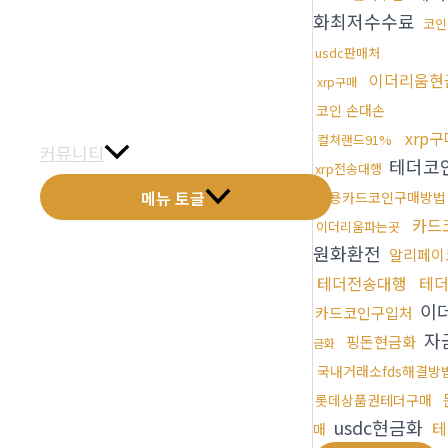
화최저수수료
금문갤러리
코인
usdc판매처
전화예약
이더리움현
xrp구매
금문소식
코인 손대손
xrp
컬쳐랜드91%
커뮤니티
테더코
xrp전송대행
메뉴 토글
신용카드코인구매방법
카드
이더리움파는곳
원화환전
알리페이
테더전송대행
테
이
카드코인구입처
자
핑돈현금화
금화
국내거래소fds해결방
롯데상품권테더구매
usdc현금화
테
매