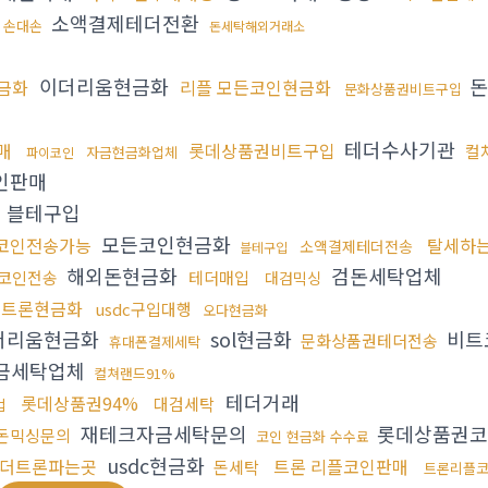
소액결제테더전환
 손대손
돈세탁해외거래소
이더리움현금화
돈
금화
리플 모든코인현금화
문화상품권비트구입
테더수사기관
구매
롯데상품권비트구입
컬
자금현금화업체
파이코인
인판매
블테구입
모든코인현금화
코인전송가능
탈세하
소액결제테더전송
블테구입
해외돈현금화
검돈세탁업체
코인전송
테더매입
대검믹싱
더트론현금화
usdc구입대행
오다현금화
더리움현금화
sol현금화
비트
문화상품권테더전송
휴대폰결제세탁
금세탁업체
컬쳐랜드91%
테더거래
롯데상품권94%
대검세탁
법
재테크자금세탁문의
롯데상품권
돈믹싱문의
코인 현금화 수수료
usdc현금화
더트론파는곳
트론 리플코인판매
돈세탁
트론리플