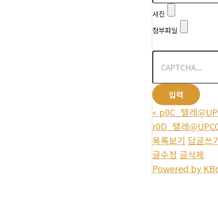
사진
첨부파일
«
p0C_텔레@UP
r0D_텔레@UP
목록보기
답글쓰
글수정
글삭제
Powered by KB