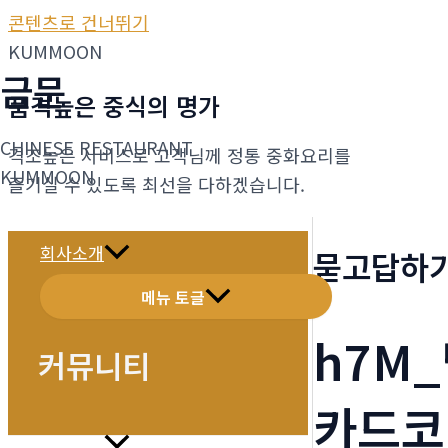
콘텐츠로 건너뛰기
KUMMOON
금문
품격높은 중식의 명가
CHINESE RESTAURANT
격조높은 서비스로 고객님께 정통 중화요리를
KUMMOON
즐기실 수 있도록 최선을 다하겠습니다.
회사소개
묻고답하
메뉴 토글
h7M
커뮤니티
카드코
메뉴소개