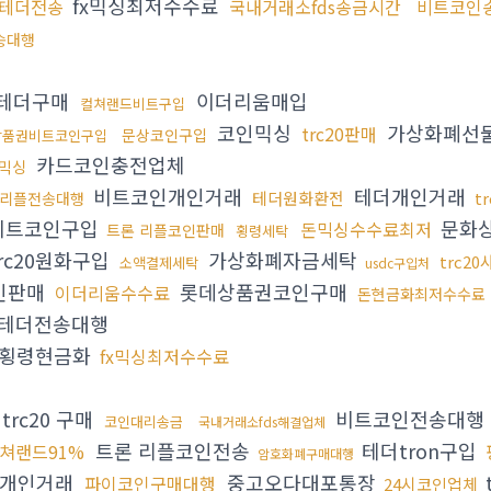
fx믹싱최저수수료
테더전송
국내거래소fds송금시간
비트코인
송대행
테더구매
이더리움매입
컬쳐랜드비트구입
코인믹싱
가상화폐선
trc20판매
문상코인구입
상품권비트코인구입
카드코인충전업체
믹싱
비트코인개인거래
테더개인거래
테더원화환전
t
리플전송대행
비트코인구입
문화
돈믹싱수수료최저
트론 리플코인판매
횡령세탁
rc20원화구입
가상화폐자금세탁
trc2
소액결제세탁
usdc구입처
인판매
롯데상품권코인구매
이더리움수수료
돈현금화최저수수료
테더전송대행
횡령현금화
fx믹싱최저수수료
trc20 구매
비트코인전송대행
코인대리송금
국내거래소fds해결업체
트론 리플코인전송
테더tron구입
쳐랜드91%
암호화폐구매대행
개인거래
중고오다대포통장
파이코인구매대행
24시코인업체