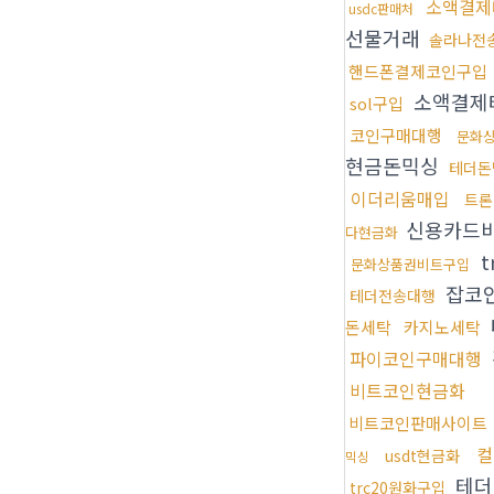
소액결제
usdc판매처
선물거래
솔라나전
핸드폰결제코인구입
소액결제
sol구입
코인구매대행
문화
현금돈믹싱
테더돈
이더리움매입
트론
신용카드
다현금화
t
문화상품권비트구입
잡코
테더전송대행
돈세탁
카지노세탁
파이코인구매대행
비트코인현금화
비트코인판매사이트
컬
usdt현금화
믹싱
테더
trc20원화구입