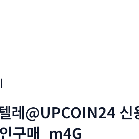
기
_텔레@UPCOIN24 
인구매_m4G