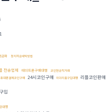
4
1
현금화
정치자금세탁방법
플 전송업체
테더트론구매대행
코인현금직거래
24시코인구매
리플코인판매
휴대폰결제코인구매
이더리움구입대행
구입
금대행