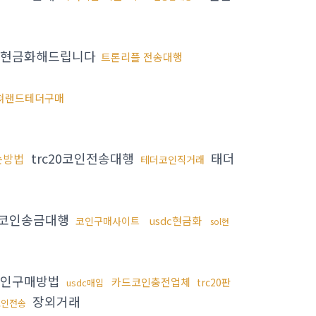
현금화해드립니다
트론리플 전송대행
쳐랜드테더구매
trc20코인전송대행
태더
는방법
테더코인직거래
코인송금대행
usdc현금화
코인구매사이트
sol현
코인구매방법
카드코인충전업체
trc20판
usdc매입
장외거래
코인전송