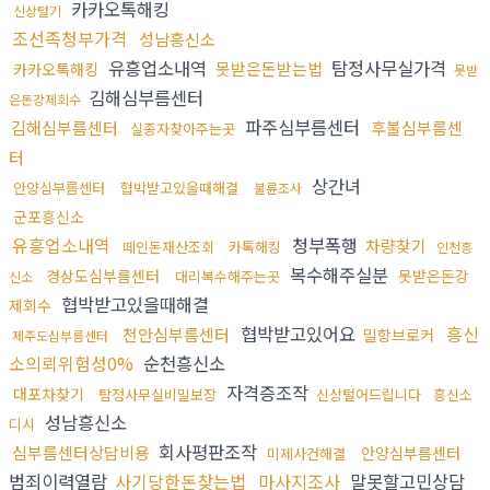
카카오톡해킹
신상털기
조선족청부가격
성남흥신소
유흥업소내역
탐정사무실가격
못받은돈받는법
카카오톡해킹
못받
김해심부름센터
은돈강제회수
파주심부름센터
김해심부름센터
후불심부름센
실종자찾아주는곳
터
상간녀
안양심부름센터
협박받고있을때해결
불륜조사
군포흥신소
유흥업소내역
청부폭행
차량찾기
떼인돈재산조회
카톡해킹
인천흥
복수해주실분
경상도심부름센터
못받은돈강
대리복수해주는곳
신소
협박받고있을때해결
제회수
협박받고있어요
흥신
천안심부름센터
밀항브로커
제주도심부름센터
소의뢰위험성0%
순천흥신소
자격증조작
대포차찾기
탐정사무실비밀보장
신상털어드립니다
흥신소
성남흥신소
디시
회사평판조작
심부름센터상담비용
안양심부름센터
미제사건해결
범죄이력열람
사기당한돈찾는법
마사지조사
말못할고민상담