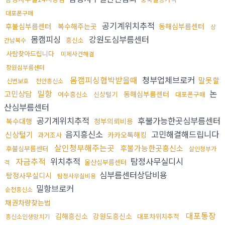
대포폰구매
공기계위치추적
후불심부름센터
복수해주는곳
동해심부름센터
상
몸캠피싱
강원도심부름센터
흥신소
간남복수
사람찾아드립니다
미제사건해결
창원심부름센터
몸캠피싱협박받을때
청부업체브로커
말못할
신변보호
천안흥신소
밀항
논
고민상담
동해심부름센터
여수흥신소
신상털기
대포폰구매
산심부름센터
공기계위치추적
후불가능한곳심부름센터
복수대행
청부의뢰비용
음지흥신소
고민해결해드립니다
신상털기
카카오톡해킹
과거조사
살인청부해주는곳
후불가능한곳흥신소
후불심부름센터
살인청부가
자금추적
위치추적
탐정사무실디시
울산심부름센터
격
심부름센터상담비용
탐정사무실디시
탐정사무실비용
밀항브로커
순천흥신소
채권차량찾는법
대포통장
김해흥신소
강원도흥신소
대포차위치추적
흥신소인생망치기