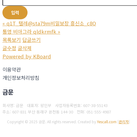
«
q1T_텔레@sta79m비밀보장 흥신소_c8O
통영 비아그라 qldkrmfk
»
목록보기
답글쓰기
글수정
글삭제
Powered by KBoard
이용약관
개인정보처리방침
금문
회사명: 금문 대표자: 왕인부
사업자등록번호: 607-38-55143
주소: 607-831 부산 동래구 온천동 144-30
전화: 051-555-4987
Copyright © 2025 금문. All rights reserved.
Created by
Yescall.com
[
관리자
]