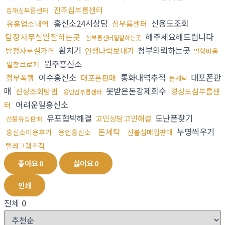
진주심부름센터
김해심부름센터
흥신소24시상담
신용도조회
유흥업소내역
심부름센터
탐정사무실일잘하는곳
해주세요해드립니다
심부름센터일잘하는곳
환치기
청부의뢰하는곳
탐정사무실가격
인생나락보내기
밀항비용
원주흥신소
밀항브로커
여수흥신소
통화내역추적
대포폰판
청부폭행
대포폰판매
돈세탁
매
못받은돈강제회수
신상조회방법
경상도심부름센
용인심부름센터
어려운일흥신소
터
유포협박해결
도난폰찾기
고민상담고민해결
선불유심판매
돈세탁
누명씌우기
흥신소이용후기
용인흥신소
선불심매입판매
텔레그램추적
좋아요
0
싫어요
0
인쇄
전체
0