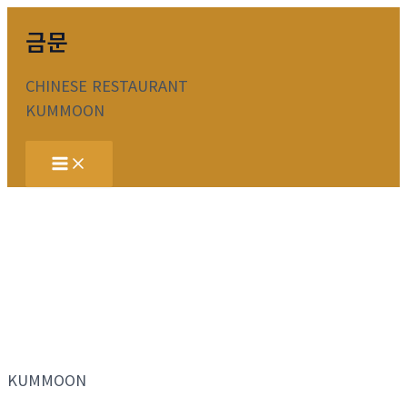
콘
금문
텐
츠
CHINESE RESTAURANT
로
KUMMOON
건
너
Main
뛰
Menu
기
KUMMOON