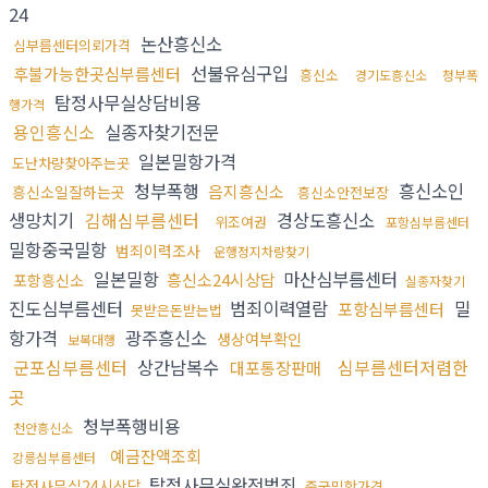
24
논산흥신소
심부름센터의뢰가격
선불유심구입
후불가능한곳심부름센터
흥신소
경기도흥신소
청부폭
탐정사무실상담비용
행가격
용인흥신소
실종자찾기전문
일본밀항가격
도난차량찾아주는곳
청부폭행
흥신소인
음지흥신소
흥신소일잘하는곳
흥신소안전보장
생망치기
김해심부름센터
경상도흥신소
위조여권
포항심부름센터
밀항중국밀항
범죄이력조사
운행정지차량찾기
일본밀항
마산심부름센터
흥신소24시상담
포항흥신소
실종자찾기
진도심부름센터
범죄이력열람
밀
포항심부름센터
못받은돈받는법
항가격
광주흥신소
생상여부확인
보복대행
군포심부름센터
상간남복수
심부름센터저렴한
대포통장판매
곳
청부폭행비용
천안흥신소
예금잔액조회
강릉심부름센터
탐정사무실완전범죄
탐정사무실24시상담
중국밀항가격