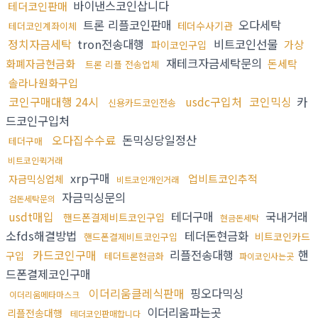
바이낸스코인삽니다
테더코인판매
트론 리플코인판매
오다세탁
테더수사기관
테더코인계좌이체
정치자금세탁
tron전송대행
비트코인선물
가상
파이코인구입
재테크자금세탁문의
화폐자금현금화
돈세탁
트론 리플 전송업체
솔라나원화구입
코인구매대행 24시
usdc구입처
코인믹싱
카
신용카드코인전송
드코인구입처
오다집수수료
돈믹싱당일정산
테더구매
비트코인퀵거래
xrp구매
업비트코인추적
자금믹싱업체
비트코인개인거래
자금믹싱문의
검돈세탁문의
usdt매입
테더구매
국내거래
핸드폰결제비트코인구입
현금돈세탁
소fds해결방법
테더돈현금화
비트코인카드
핸드폰결제비트코인구입
카드코인구매
리플전송대행
핸
구입
테더트론현금화
파이코인사는곳
드폰결제코인구매
이더리움클레식판매
핑오다믹싱
이더리움메타마스크
이더리움파는곳
리플전송대행
테더코인판매합니다