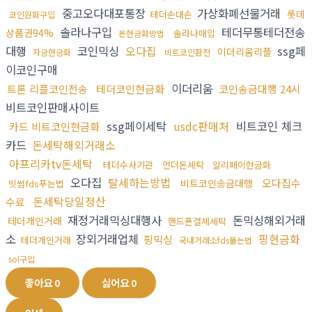
중고오다대포통장
가상화폐선물거래
롯데
테더손대손
코인원화구입
솔라나구입
테더무통테더전송
상품권94%
솔라나매입
돈현금화방법
대행
코인믹싱
오다집
ssg페
이더리움리플
자금현금화
비트코인환전
이코인구매
이더리움
트론 리플코인전송
테더코인현금화
코인송금대행 24시
비트코인판매사이트
ssg페이세탁
usdc판매처
비트코인 체크
카드 비트코인현금화
카드
돈세탁해외거래소
아프리카tv돈세탁
테더수사기관
언더돈세탁
알리페이현금화
오다집
탈세하는방법
오다집수
비트코인송금대행
빗썸fds푸는법
돈세탁당일정산
수료
재정거래믹싱대행사
돈믹싱해외거래
테더개인거래
핸드폰결제세탁
소
장외거래업체
핑현금화
핑믹싱
테더개인거래
국내거래소fds뚫는법
sol구입
좋아요
0
싫어요
0