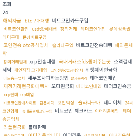
조회
24
해외자금
비트코인카드구입
btc구매대행
비트코인환전
장외거래
테더코인매입
롯데상품권
usdt판매대행
테더구매
문상비트구입
코인전송 otc공식업체
비트코인전송대행
해외돈세
솔라나구입
탁
xrp전송대행
국내거래소fds뚫어주는곳
소액결제
장외거래업체
세탁
위챗페이현금화
개인지갑 고가매입
코인전송otc공식업체
세무조사피하는방법
테더코인매입
비트송금업체
탈세돈믹싱
재정거래현금화대행사
오다현금화
테더코인송금
테더코인매입
xrp판매 xrp매입
솔라나구매
테더이체
코인믹싱
24시
비트코인판매사이트
검돈세탁
비트코인 체크카드
테더
코인업체
이더리움매입
휴대폰결제코인구입
송금업체
리플현금화
블테판매
이더리움삽니다
이더리움
이더리움현
비트코인선물
코인카드구매