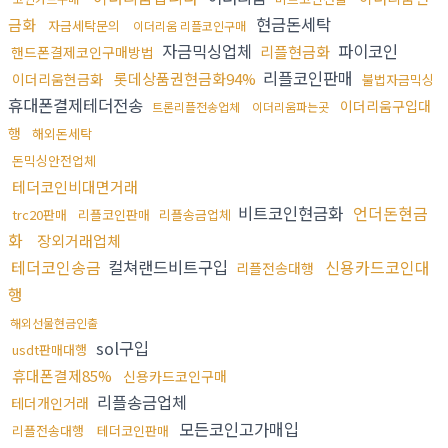
현금돈세탁
금화
자금세탁문의
이더리움 리플코인구매
자금믹싱업체
파이코인
리플현금화
핸드폰결제코인구매방법
리플코인판매
롯데상품권현금화94%
이더리움현금화
불법자금믹싱
휴대폰결제테더전송
이더리움구입대
트론리플전송업체
이더리움파는곳
행
해외돈세탁
돈믹싱안전업체
테더코인비대면거래
비트코인현금화
언더돈현금
trc20판매
리플코인판매
리플송금업체
화
장외거래업체
테더코인송금
컬쳐랜드비트구입
신용카드코인대
리플전송대행
행
해외선물현금인출
sol구입
usdt판매대행
휴대폰결제85%
신용카드코인구매
리플송금업체
테더개인거래
모든코인고가매입
리플전송대행
테더코인판매