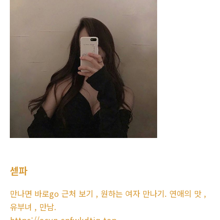
섿파
만나면 바로go 근처 보기 , 원하는 여자 만나기. 연애의 맛 ,
유부녀 , 만남.