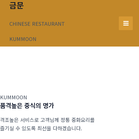
금문
콘
텐
츠
CHINESE RESTAURANT
Mai
로
건
KUMMOON
Men
너
뛰
기
KUMMOON
품격높은 중식의 명가
격조높은 서비스로 고객님께 정통 중화요리를
즐기실 수 있도록 최선을 다하겠습니다.