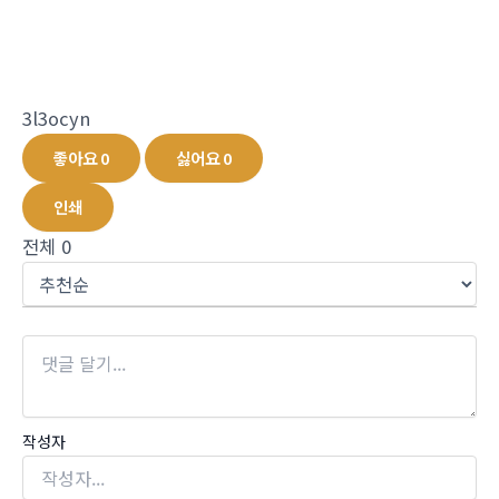
3l3ocyn
좋아요
0
싫어요
0
인쇄
전체
0
작성자