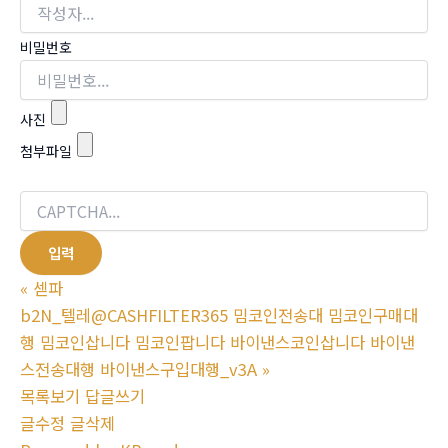
비밀번호
사진
첨부파일
«
섿파
b2N_텔레@CASHFILTER365 밈코인전송대 밈코인구매대
행 밈코인삽니다 밈코인팝니다 바이낸스코인삽니다 바이낸
스전송대행 바이낸스구입대행_v3A
»
목록보기
답글쓰기
글수정
글삭제