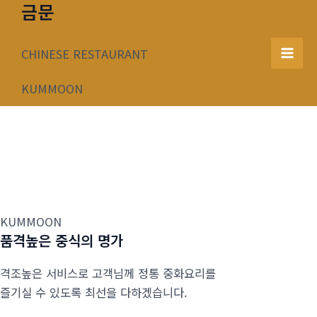
금문
콘
텐
츠
CHINESE RESTAURANT
Mai
로
건
KUMMOON
Men
너
뛰
기
KUMMOON
품격높은 중식의 명가
격조높은 서비스로 고객님께 정통 중화요리를
즐기실 수 있도록 최선을 다하겠습니다.