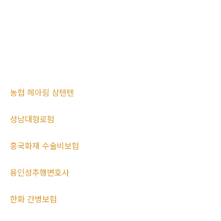
농협 헤아림 삼텐텐
성남대형로펌
흥국화재 수술비보험
용인성추행변호사
한화 간병보험