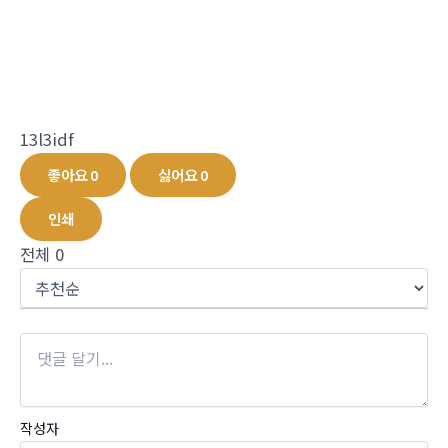
13l3idf
좋아요
0
싫어요
0
인쇄
전체
0
작성자