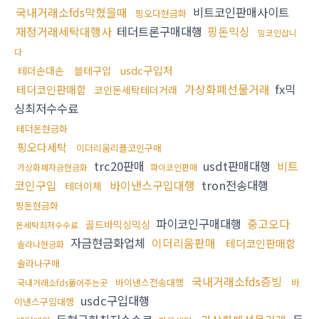
국내거래소fds막혔을때
비트코인판매사이트
핑오다현금화
재정거래세탁대행사
테더트론구매대행
핑돈믹싱
밈코인삽니
다
usdc구입처
테더손대손
블테구입
가상화폐선물거래
fx믹
테더코인판매함
코인돈세탁테더거래
싱최저수수료
테더돈현금화
핑오다세탁
이더리움리플코인구매
trc20판매
usdt판매대행
비트
가상화폐자금현금화
파이코인판매
코인구입
바이낸스구입대행
tron전송대행
테더이체
핑돈현금화
파이코인구매대행
중고오다
골드바믹싱믹싱
돈세탁최저수수료
자금현금화업체
이더리움판매
테더코인판매함
솔라나현금화
솔라나구매
국내거래소fds증빙
바이낸스전송대행
바
국내거래소fds뚫어주는곳
usdc구입대행
이낸스구입대행