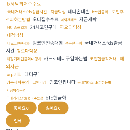
fx세탁최저수수료
테더손대손
코인추
국내거래소fds송금시간
자금믹싱
btc현금화
오다집수수료
자금세탁
적피하는방법
세탁재테크
24시코인구매
핑오다믹싱
테더송금업체
대검믹싱
밈코인전송대행
국내거래소fds출금
검돈현금화
비트코인현금화
시간
핑오다믹싱
카드로테더구입하는법
해
코인현금직거래
재정거래현금화대행사
외자금
테더구매
xrp매입
밈코인팝니다
검돈세탁문의
코인믹싱
국내거래소fds피하는법
자금믹싱문의
btc현금화
국내거래소fds뚫어주는곳
좋아요
0
싫어요
0
인쇄