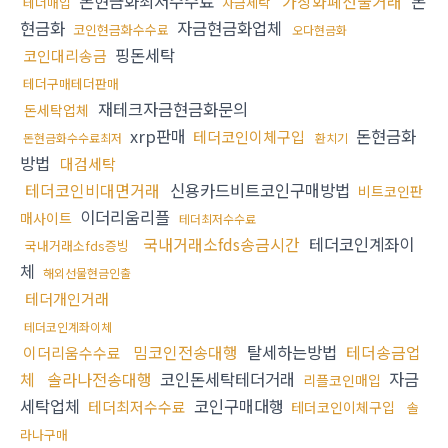
돈현금화최저수수료
가상화폐선물거래
돈
테더매입
자금세탁
현금화
자금현금화업체
코인현금화수수료
오다현금화
핑돈세탁
코인대리송금
테더구매테더판매
재테크자금현금화문의
돈세탁업체
xrp판매
돈현금화
테더코인이체구입
돈현금화수수료최저
환치기
방법
대검세탁
테더코인비대면거래
신용카드비트코인구매방법
비트코인판
이더리움리플
매사이트
테더최저수수료
국내거래소fds송금시간
테더코인계좌이
국내거래소fds증빙
체
해외선물현금인출
테더개인거래
테더코인계좌이체
밈코인전송대행
탈세하는방법
테더송금업
이더리움수수료
체
솔라나전송대행
코인돈세탁테더거래
자금
리플코인매입
세탁업체
코인구매대행
테더최저수수료
테더코인이체구입
솔
라나구매