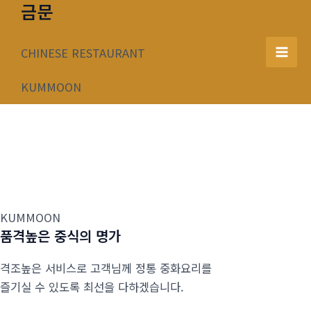
금문
콘
텐
츠
CHINESE RESTAURANT
Mai
로
건
KUMMOON
Men
너
뛰
기
KUMMOON
품격높은 중식의 명가
격조높은 서비스로 고객님께 정통 중화요리를
즐기실 수 있도록 최선을 다하겠습니다.