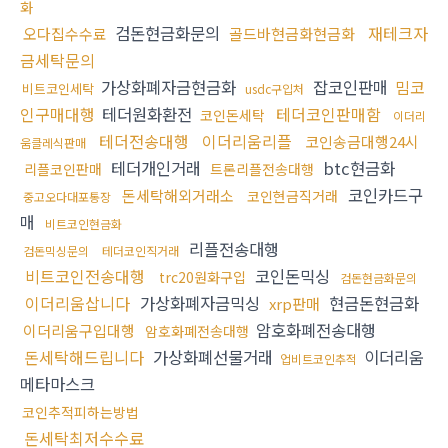
화
검돈현금화문의
재테크자
오다집수수료
골드바현금화현금화
금세탁문의
가상화폐자금현금화
잡코인판매
밈코
비트코인세탁
usdc구입처
인구매대행
테더원화환전
테더코인판매함
코인돈세탁
이더리
테더전송대행
이더리움리플
코인송금대행24시
움클레식판매
테더개인거래
btc현금화
리플코인판매
트론리플전송대행
코인카드구
돈세탁해외거래소
코인현금직거래
중고오다대포통장
매
비트코인현금화
리플전송대행
검돈믹싱문의
테더코인직거래
비트코인전송대행
코인돈믹싱
trc20원화구입
검돈현금화문의
이더리움삽니다
가상화폐자금믹싱
현금돈현금화
xrp판매
암호화폐전송대행
이더리움구입대행
암호화폐전송대행
돈세탁해드립니다
가상화폐선물거래
이더리움
업비트코인추적
메타마스크
코인추적피하는방법
돈세탁최저수수료