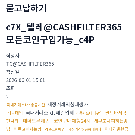
묻고답하기
c7X_텔레@CASHFILTER365
모든코인구입가능_c4P
작성자
TG@CASHFILTER365
작성일
2026-06-01 15:01
조회
21
재정거래믹싱대행사
국내거래소fds송금시간
국내거래소fds해결업체
골드바세탁
비트매입
신용카드테더구입
테더트론매입
코인구매대행24시
현금화
세무조사피하는방
법
비트코인사는법
이더리움현금
리플코인매입
재정거래현금화대행사