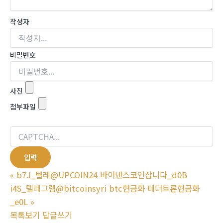
작성자
비밀번호
사진
첨부파일
«
b7J_텔레@UPCOIN24 바이낸스코인삽니다_d0B
i4S_텔레그램@bitcoinsyri btc현금화 테더트론현금화
_e0L
»
목록보기
답글쓰기