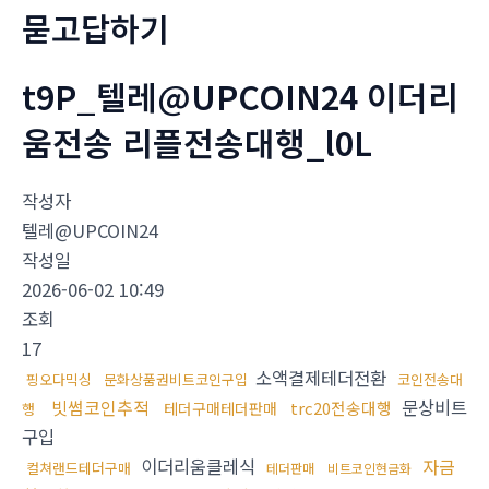
묻고답하기
t9P_텔레@UPCOIN24 이더리
움전송 리플전송대행_l0L
작성자
텔레@UPCOIN24
작성일
2026-06-02 10:49
조회
17
소액결제테더전환
핑오다믹싱
문화상품권비트코인구입
코인전송대
빗썸코인추적
문상비트
trc20전송대행
테더구매테더판매
행
구입
이더리움클레식
자금
컬쳐랜드테더구매
테더판매
비트코인현금화