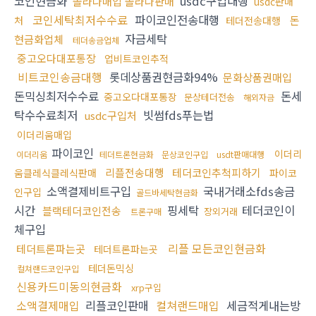
코인현금화
usdc구입대행
솔라나매입 솔라나판매
usdc판매
코인세탁최저수수료
파이코인전송대행
돈
처
테더전송대행
자금세탁
현금화업체
테더송금업체
중고오다대포통장
업비트코인추적
비트코인송금대행
롯데상품권현금화94%
문화상품권매입
돈믹싱최저수수료
돈세
중고오다대포통장
문상테더전송
해외자금
탁수수료최저
빗썸fds푸는법
usdc구입처
이더리움매입
파이코인
이더리
이더리움
테더트론현금화
문상코인구입
usdt판매대행
리플전송대행
테더코인추척피하기
움클레식클레식판매
파이코
소액결제비트구입
국내거래소fds송금
인구입
골드바세탁현금화
시간
핑세탁
테더코인이
블랙테더코인전송
장외거래
트론구매
체구입
리플 모든코인현금화
테더트론파는곳
테더트론파는곳
테더돈믹싱
컬쳐랜드코인구입
신용카드미동의현금화
xrp구입
소액결제매입
리플코인판매
컬쳐랜드매입
세금적게내는방