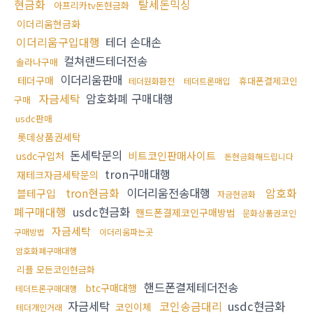
현금화
탈세돈믹싱
아프리카tv돈현금화
이더리움현금화
이더리움구입대행
테더 손대손
컬쳐랜드테더전송
솔라나구매
이더리움판매
테더구매
휴대폰결제코인
테더원화환전
테더트론매입
자금세탁
암호화폐 구매대행
구매
usdc판매
롯데상품권세탁
돈세탁문의
비트코인판매사이트
usdc구입처
돈현금화해드립니다
tron구매대행
재테크자금세탁문의
tron현금화
이더리움전송대행
암호화
블테구입
자금현금화
폐구매대행
usdc현금화
핸드폰결제코인구매방법
문화상품권코인
자금세탁
구매방법
이더리움파는곳
암호화폐구매대행
리플 모든코인현금화
핸드폰결제테더전송
btc구매대행
테더트론구매대행
자금세탁
코인송금대리
usdc현금화
코인이체
테더개인거래