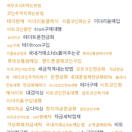
세무조사피하는방법
코인추적피하는방법
테더판매
이더리움클레식
이더리움매입
리플코인파는곳
tron구매대행
비트코인환전
테더트론현금화
오다믹싱
테더tron구입
xrp구매
국내거래소fds뚫어주는곳
리플송금업체
롯데상품권테더구매
롯데상품권매입
핸드폰결제코인구입
세금적게내는방법
모든코인현금화
비트코인사는방법
자금현금
돈현금화
휴대폰결제현금화85%
테더코인추척피하기
화
솔라나
테더구매
비트코인판
현금화재테크
전송대행
trc20코인전송대행
매사이트
대검믹싱
비트코인전송대행
알트코인퀵거래
이더리움구입대행
오다믹싱
정치자금현금화
해외자금
알트코인구매
자금세탁업체
sol판매처
비트코인사는법
가상화폐자금세탁
비트
국내거래소fds깨는법
소액결제85%