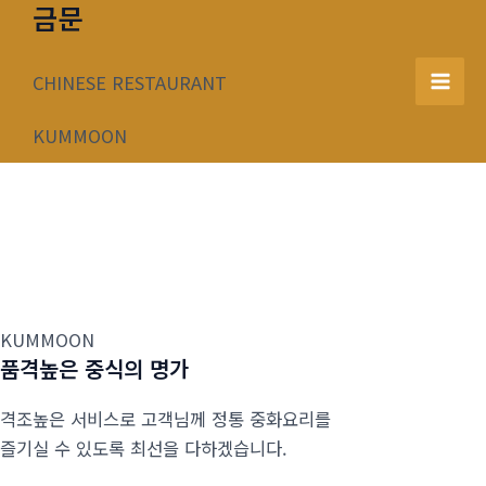
금문
콘
텐
츠
CHINESE RESTAURANT
Mai
로
건
KUMMOON
Men
너
뛰
기
KUMMOON
품격높은 중식의 명가
격조높은 서비스로 고객님께 정통 중화요리를
즐기실 수 있도록 최선을 다하겠습니다.