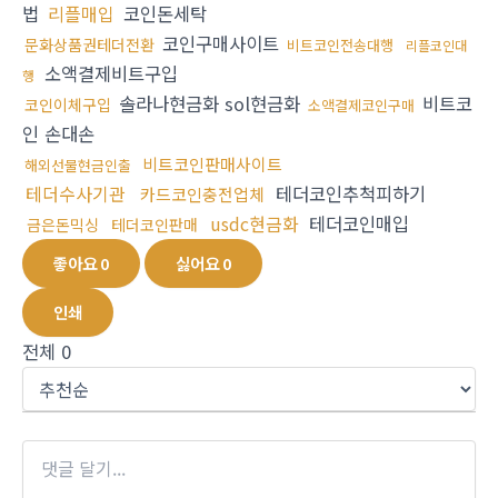
법
리플매입
코인돈세탁
코인구매사이트
문화상품권테더전환
비트코인전송대행
리플코인대
소액결제비트구입
행
솔라나현금화 sol현금화
비트코
코인이체구입
소액결제코인구매
인 손대손
비트코인판매사이트
해외선물현금인출
테더수사기관
테더코인추척피하기
카드코인충전업체
usdc현금화
테더코인매입
금은돈믹싱
테더코인판매
좋아요
0
싫어요
0
인쇄
전체
0