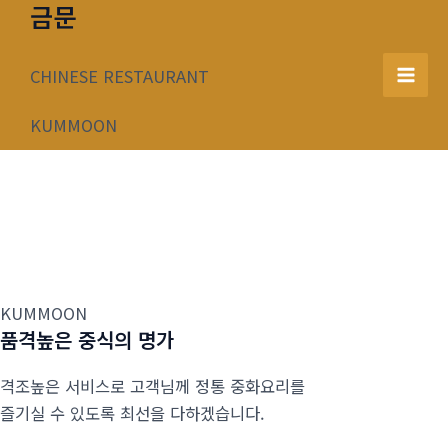
금문
콘
텐
츠
CHINESE RESTAURANT
Mai
로
건
KUMMOON
Men
너
뛰
기
KUMMOON
품격높은 중식의 명가
격조높은 서비스로 고객님께 정통 중화요리를
즐기실 수 있도록 최선을 다하겠습니다.