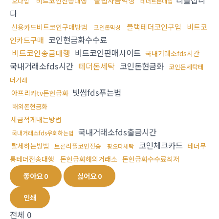
리플삽니
불법자금믹싱
비트코인전송대행
오다집
테더트론매입
다
블랙테더코인구입
비트코
신용카드비트코인구매방법
코인돈믹싱
코인현금화수수료
인카드구매
비트코인송금대행
비트코인판매사이트
국내거래소fds시간
국내거래소fds시간
테더돈세탁
코인돈현금화
코인돈세탁테
더거래
빗썸fds푸는법
아프리카tv돈현금화
해외돈현금화
세금적게내는방법
국내거래소fds출금시간
국내거래소fds우회하는법
코인체크카드
탈세하는방법
테더무
트론리플코인전송
핑오다세탁
통테더전송대행
돈현금화해외거래소
돈현금화수수료최저
좋아요
0
싫어요
0
인쇄
전체
0