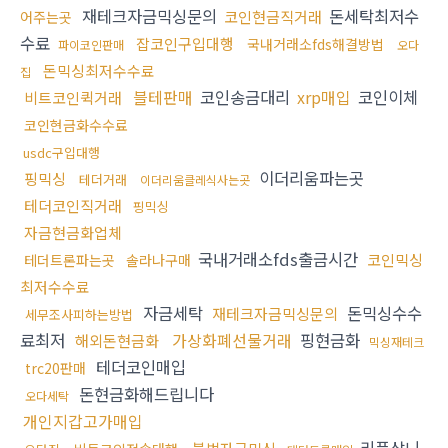
재테크자금믹싱문의
돈세탁최저수
코인현금직거래
어주는곳
수료
잡코인구입대행
국내거래소fds해결방법
파이코인판매
오다
돈믹싱최저수수료
집
블테판매
코인송금대리
xrp매입
코인이체
비트코인퀵거래
코인현금화수수료
usdc구입대행
이더리움파는곳
핑믹싱
테더거래
이더리움클레식사는곳
테더코인직거래
핑믹싱
자금현금화업체
국내거래소fds출금시간
코인믹싱
테더트론파는곳
솔라나구매
최저수수료
자금세탁
돈믹싱수수
재테크자금믹싱문의
세무조사피하는방법
료최저
가상화폐선물거래
핑현금화
해외돈현금화
믹싱재테크
테더코인매입
trc20판매
돈현금화해드립니다
오다세탁
개인지갑고가매입