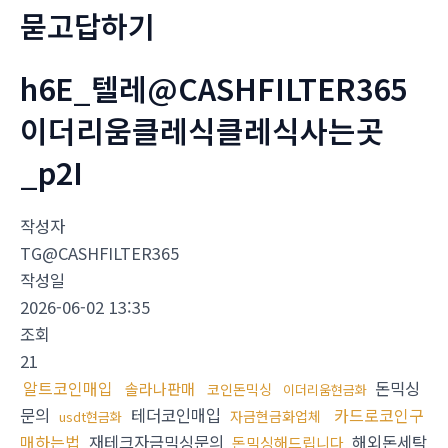
묻고답하기
h6E_텔레@CASHFILTER365
이더리움클레식클레식사는곳
_p2I
작성자
TG@CASHFILTER365
작성일
2026-06-02 13:35
조회
21
알트코인매입
돈믹싱
솔라나판매
코인돈믹싱
이더리움현금화
문의
테더코인매입
카드로코인구
자금현금화업체
usdt현금화
매하는법
재테크자금믹싱문의
해외돈세탁
돈믹싱해드립니다