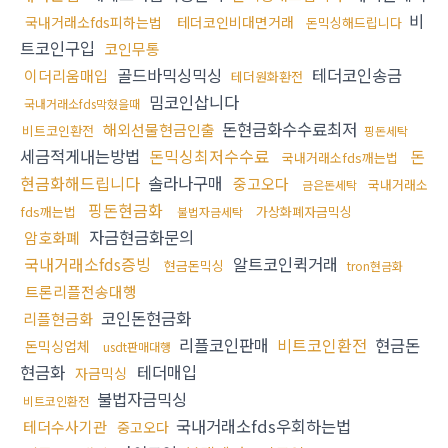
비
국내거래소fds피하는법
테더코인비대면거래
돈믹싱해드립니다
트코인구입
코인무통
골드바믹싱믹싱
테더코인송금
이더리움매입
테더원화환전
밈코인삽니다
국내거래소fds막혔을때
돈현금화수수료최저
해외선물현금인출
비트코인환전
핑돈세탁
세금적게내는방법
돈믹싱최저수수료
돈
국내거래소fds깨는법
현금화해드립니다
솔라나구매
중고오다
국내거래소
금은돈세탁
핑돈현금화
fds깨는법
가상화폐자금믹싱
불법자금세탁
자금현금화문의
암호화폐
국내거래소fds증빙
알트코인퀵거래
현금돈믹싱
tron현금화
트론리플전송대행
코인돈현금화
리플현금화
리플코인판매
비트코인환전
현금돈
돈믹싱업체
usdt판매대행
현금화
테더매입
자금믹싱
불법자금믹싱
비트코인환전
국내거래소fds우회하는법
테더수사기관
중고오다