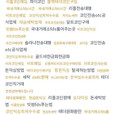
파이코인
블랙테더코인구입
리플코인매입
리플전송대행
국내거래소fds시간
국내거래소fds시간
코인전송otc공
비트코인매입
코인믹싱최저수수료
카지노세탁
식업체
자금세탁업체
알트코인구매
비트코인손대손
국내거래소fds뚫어주는곳
빗썸fds푸는법
비트코인믹싱
비트코인현금화
솔라나전송대행
코인전송
코인구매대행
암호화폐구매대행
오다집
otc공식업체
골드바현금화현금화
코인믹싱최저수수료
비트매입
비트코인사는법
비트코인매입
신용카드비트코인구매방법
돈믹싱방법
핑돈믹싱
탈세하는방법
테더코인이체구입
fx현금화
세탁
usdc판매
테더
돈믹싱수수료최저
최저수수료
trc20사는법
코인직거래
돈현금화해드립니다
리플코인판매
오다믹싱
돈세탁방
테더원화환전
현금돈믹싱
법
빗썸fds푸는법
리플현금화
코인믹싱최저수수료
태더원화환전
국내거래소fds뚫
현금돈세탁